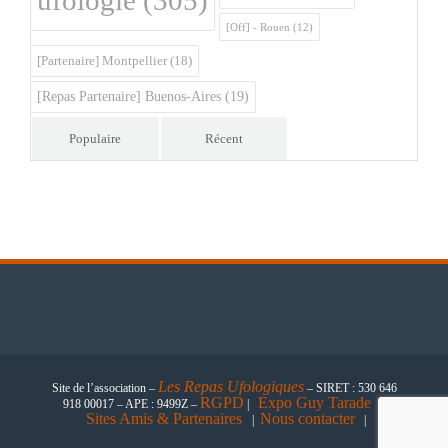
ufologie
(305)
[Off] - Rouen
(12)
[Partenaire] Montpellier
(18)
[Repas Partenaire] Buenos-Aires
(19)
Populaire
Récent
Les
Repas Ufologiques
Site de l’association –
– SIRET : 530 646
RGPD
Expo Guy Tarade
918 00017 – APE : 9499Z –
|
|
Sites Amis & Partenaires
Nous contacter
|
|