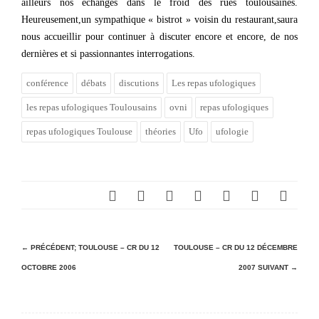
ailleurs nos échanges dans le froid des rues toulousaines.
Heureusement,un sympathique « bistrot » voisin du restaurant,saura
nous accueillir pour continuer à discuter encore et encore, de nos
dernières et si passionnantes interrogations.
conférence
débats
discutions
Les repas ufologiques
les repas ufologiques Toulousains
ovni
repas ufologiques
repas ufologiques Toulouse
théories
Ufo
ufologie
N
← PRÉCÉDENT;
TOULOUSE – CR DU 12
TOULOUSE – CR DU 12 DÉCEMBRE
OCTOBRE 2006
2007
SUIVANT →
a
v
i