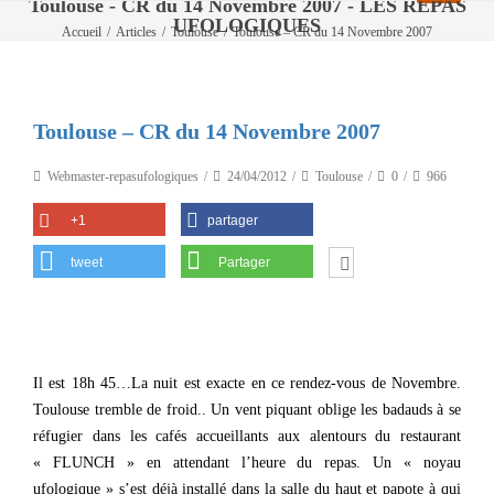
Toulouse - CR du 14 Novembre 2007 - LES REPAS
UFOLOGIQUES
Accueil
/
Articles
/
Toulouse
/
Toulouse – CR du 14 Novembre 2007
Toulouse – CR du 14 Novembre 2007
Webmaster-repasufologiques
24/04/2012
Toulouse
0
966
+1
partager
tweet
Partager
Il est 18h 45…La nuit est exacte en ce rendez-vous de Novembre.
Toulouse tremble de froid.. Un vent piquant oblige les badauds à se
réfugier dans les cafés accueillants aux alentours du restaurant
« FLUNCH » en attendant l’heure du repas. Un « noyau
ufologique » s’est déjà installé dans la salle du haut et papote à qui