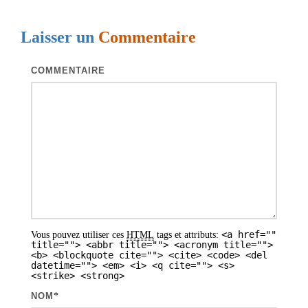
g
Laisser un
Commentaire
a
t
COMMENTAIRE
i
o
n
d
e
s
a
<a href=""
Vous pouvez utiliser ces
HTML
tags et attributs:
r
title=""> <abbr title=""> <acronym title="">
<b> <blockquote cite=""> <cite> <code> <del
t
datetime=""> <em> <i> <q cite=""> <s>
<strike> <strong>
i
NOM
*
c