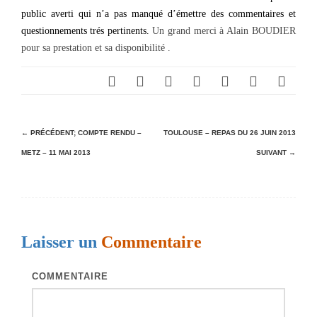
public averti qui n’a pas manqué d’émettre des commentaires et
questionnements trés pertinents.
Un grand merci à Alain BOUDIER
pour sa prestation et sa disponibilité .
N
← PRÉCÉDENT;
COMPTE RENDU –
TOULOUSE – REPAS DU 26 JUIN 2013
METZ – 11 MAI 2013
SUIVANT →
a
v
i
g
Laisser un
Commentaire
a
t
COMMENTAIRE
i
o