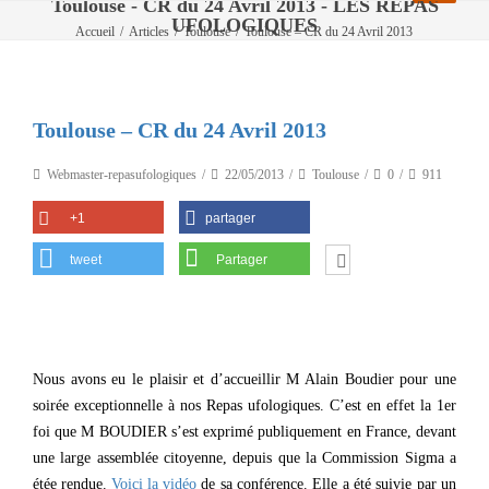
Toulouse - CR du 24 Avril 2013 - LES REPAS
UFOLOGIQUES
Accueil
/
Articles
/
Toulouse
/
Toulouse – CR du 24 Avril 2013
Toulouse – CR du 24 Avril 2013
Webmaster-repasufologiques
22/05/2013
Toulouse
0
911
+1
partager
tweet
Partager
Nous avons eu le plaisir et d’accueillir M Alain Boudier pour une
soirée exceptionnelle à nos Repas ufologiques. C’est en effet la 1er
foi que M BOUDIER s’est exprimé publiquement en France, devant
une large assemblée citoyenne, depuis que la Commission Sigma a
étée rendue.
Voici la vidéo
de sa conférence. Elle a été suivie par un