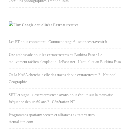
Ovni: les photographies Trent de 1950
Google actualités : Extraterrestres
Les ET nous contactent ! Comment réagir? - sciencesetavenir.fr
Une ambassade pour les extraterrestres au Burkina Faso : Le
mouvement raëlien s’explique - leFaso.net - L'actualité au Burkina Faso
Où la NASA cherche-t-elle des traces de vie extraterrestre ? - National
Geographic
SETI et signaux extraterrestres : avons-nous écouté sur la mauvaise
fréquence depuis 60 ans ? - Génération NT
Programmes spatiaux secrets et alliances extraterrestres -
ActuaLitté.com