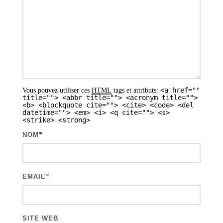
n
d
e
s
a
<a href=""
Vous pouvez utiliser ces
HTML
tags et attributs:
r
title=""> <abbr title=""> <acronym title="">
<b> <blockquote cite=""> <cite> <code> <del
t
datetime=""> <em> <i> <q cite=""> <s>
<strike> <strong>
i
NOM
*
c
l
e
EMAIL
*
s
SITE WEB