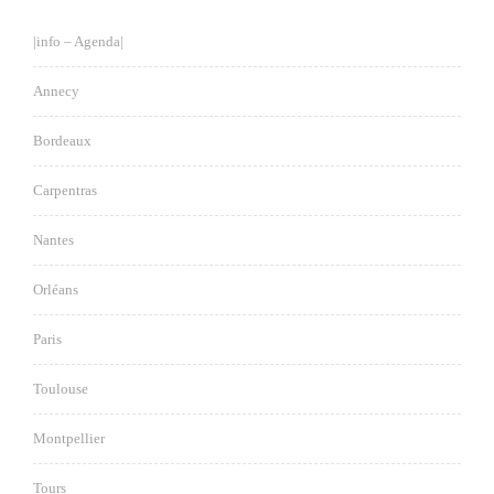
|info – Agenda|
Annecy
Bordeaux
Carpentras
Nantes
Orléans
Paris
Toulouse
Montpellier
Tours