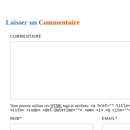
i
g
Laisser un
Commentaire
a
t
COMMENTAIRE
i
o
n
d
e
s
a
<a href="" title=
Vous pouvez utiliser ces
HTML
tags et attributs:
r
<cite> <code> <del datetime=""> <em> <i> <q cite=""
t
NOM
*
EMAIL
*
i