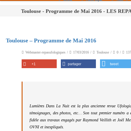
Toulouse - Programme de Mai 2016 - LES 
Paris
Toulouse
Bordeaux
Toulouse – Programme de Mai 2016
Montpellier
Webmaster-repasufologiques
17/03/2016
Toulouse
0
13
Nantes
+1
partager
tweet
Tours
Orléans
Carpentras
Strasbourg
Lumières Dans La Nuit est la plus ancienne revue Ufologiqu
témoignages, des photos, etc… Son tout premier numéro a é
fidèle aux travaux engagés par Raymond Veillith et Joël Mes
OVNI et inexpliqués.