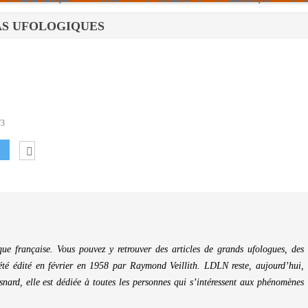
REPAS UFOLOGIQUES
Politique De Cookies (UE)
|info – Agenda|
|Article De Presse|
[Archives]
Non Assigné
73
e française. Vous pouvez y retrouver des articles de grands ufologues, des
té édité en février en 1958 par Raymond Veillith. LDLN reste, aujourd’hui,
nard, elle est dédiée à toutes les personnes qui s’intéressent aux phénomènes