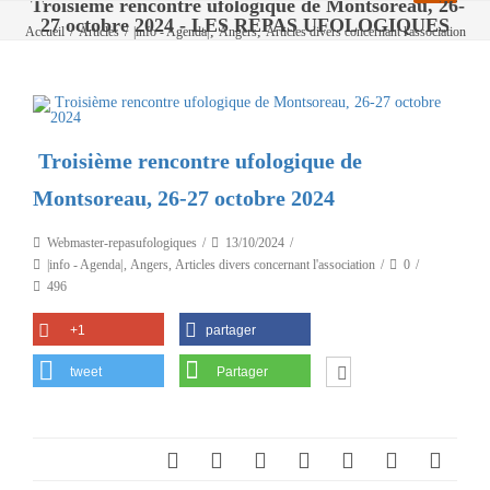
Troisième rencontre ufologique de Montsoreau, 26-
27 octobre 2024 - LES REPAS UFOLOGIQUES
,
,
Accueil
/
Articles
/
|info - Agenda|
Angers
Articles divers concernant l'association
/
Troisième rencontre ufologique de Montsoreau, 26-27 octobre 2024
Troisième rencontre ufologique de
Montsoreau, 26-27 octobre 2024
Webmaster-repasufologiques
13/10/2024
|info - Agenda|
,
Angers
,
Articles divers concernant l'association
0
496
+1
partager
tweet
Partager