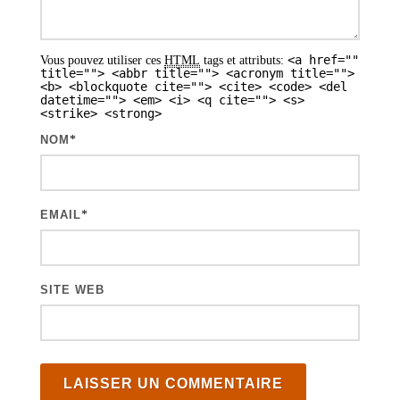
a
r
<a href=""
Vous pouvez utiliser ces
HTML
tags et attributs:
t
title=""> <abbr title=""> <acronym title="">
<b> <blockquote cite=""> <cite> <code> <del
i
datetime=""> <em> <i> <q cite=""> <s>
<strike> <strong>
c
NOM
*
l
e
s
EMAIL
*
SITE WEB