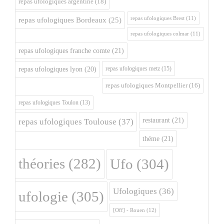
repas ufologiques argentine
(18)
repas ufologiques Brest
(11)
repas ufologiques Bordeaux
(25)
repas ufologiques colmar
(11)
repas ufologiques franche comte
(21)
repas ufologiques metz
(15)
repas ufologiques lyon
(20)
repas ufologiques Montpellier
(16)
repas ufologiques Toulon
(13)
restaurant
(21)
repas ufologiques Toulouse
(37)
théme
(21)
théories
(282)
Ufo
(304)
Ufologiques
(36)
ufologie
(305)
[Off] - Rouen
(12)