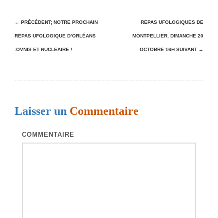
N
← PRÉCÉDENT;
NOTRE PROCHAIN
REPAS UFOLOGIQUES DE
REPAS UFOLOGIQUE D’ORLÉANS
MONTPELLIER, DIMANCHE 20
a
:OVNIS ET NUCLEAIRE !
OCTOBRE 16H
SUIVANT →
v
i
g
a
Laisser un
Commentaire
t
i
COMMENTAIRE
o
n
d
e
s