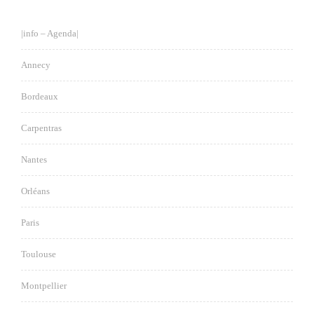
|info – Agenda|
Annecy
Bordeaux
Carpentras
Nantes
Orléans
Paris
Toulouse
Montpellier