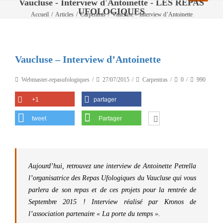
Vaucluse - Interview d'Antoinette - LES REPAS
UFOLOGIQUES
Accueil
/
Articles
/
Carpentras
/
Vaucluse – Interview d’Antoinette
Vaucluse – Interview d’Antoinette
Webmaster-repasufologiques
27/07/2015
Carpentras
0
990
+1
partager
tweet
Partager
Aujourd’hui, retrouvez une interview de Antoinette Petrella
l’organisatrice des Repas Ufologiques du Vaucluse qui vous
parlera de son repas et de ces projets pour la rentrée de
Septembre 2015 ! Interview réalisé par Kronos de
l’association partenaire « La porte du temps ».