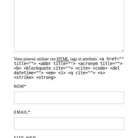
o
n
d
e
s
a
<a href=""
Vous pouvez utiliser ces
HTML
tags et attributs:
r
title=""> <abbr title=""> <acronym title="">
<b> <blockquote cite=""> <cite> <code> <del
t
datetime=""> <em> <i> <q cite=""> <s>
<strike> <strong>
i
NOM
*
c
l
e
EMAIL
*
s