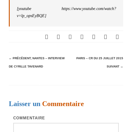
[youtube https://www.youtube.com/watch?
v=lp_opsEyBQE]
N
← PRÉCÉDENT;
NANTES – INTERVIEW
PARIS – CR DU 25 JUILLET 2015
DE CYRILLE TAVENARD
SUIVANT →
a
v
i
g
Laisser un
Commentaire
a
t
COMMENTAIRE
i