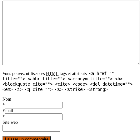
<a href=""
Vous pouvez utiliser ces
HTML
tags et attributs:
title=""> <abbr title=""> <acronym title=""> <b>
<blockquote cite=""> <cite> <code> <del datetime="">
<em> <i> <q cite=""> <s> <strike> <strong>
Nom
*
Email
*
Site web