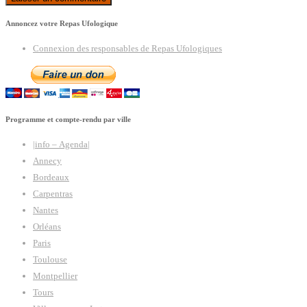
Annoncez votre Repas Ufologique
Connexion des responsables de Repas Ufologiques
Programme et compte-rendu par ville
|info – Agenda|
Annecy
Bordeaux
Carpentras
Nantes
Orléans
Paris
Toulouse
Montpellier
Tours