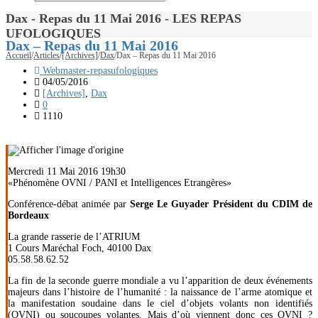
Dax - Repas du 11 Mai 2016 - LES REPAS
UFOLOGIQUES
Dax – Repas du 11 Mai 2016
Accueil
/
Articles
/
[Archives]
/
Dax
/
Dax – Repas du 11 Mai 2016
Webmaster-repasufologiques
04/05/2016
[Archives]
,
Dax
0
1110
Mercredi 11 Mai 2016 19h30
«Phénomène OVNI / PANI et Intelligences Etrangères»
Conférence-débat animée par
Serge Le Guyader Président du CDIM de
Bordeaux
La grande rasserie de l’ATRIUM
1 Cours Maréchal Foch, 40100 Dax
05.58.58.62.52
La fin de la seconde guerre mondiale a vu l’apparition de deux événements
majeurs dans l’histoire de l’humanité : la naissance de l’arme atomique et
la manifestation soudaine dans le ciel d’objets volants non identifiés
(OVNI) ou soucoupes volantes. Mais d’où viennent donc ces OVNI ?