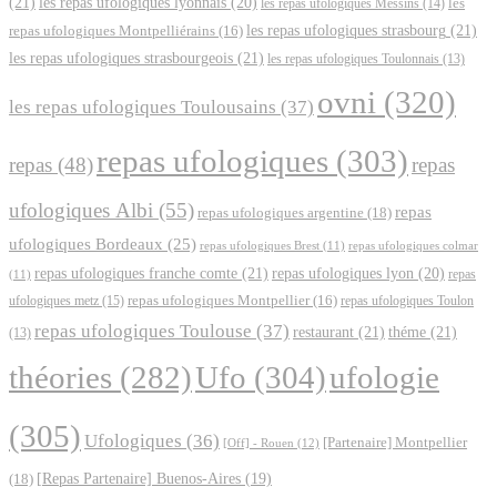
(21)
les repas ufologiques lyonnais
(20)
les repas ufologiques Messins
(14)
les
les repas ufologiques strasbourg
(21)
repas ufologiques Montpelliérains
(16)
les repas ufologiques strasbourgeois
(21)
les repas ufologiques Toulonnais
(13)
ovni
(320)
les repas ufologiques Toulousains
(37)
repas ufologiques
(303)
repas
(48)
repas
ufologiques Albi
(55)
repas
repas ufologiques argentine
(18)
ufologiques Bordeaux
(25)
repas ufologiques Brest
(11)
repas ufologiques colmar
repas ufologiques franche comte
(21)
repas ufologiques lyon
(20)
repas
(11)
ufologiques metz
(15)
repas ufologiques Montpellier
(16)
repas ufologiques Toulon
repas ufologiques Toulouse
(37)
restaurant
(21)
théme
(21)
(13)
Ufo
(304)
ufologie
théories
(282)
(305)
Ufologiques
(36)
[Partenaire] Montpellier
[Off] - Rouen
(12)
(18)
[Repas Partenaire] Buenos-Aires
(19)