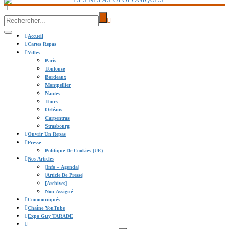
Accueil
Cartes Repas
Villes
Paris
Toulouse
Bordeaux
Montpellier
Nantes
Tours
Orléans
Carpentras
Strasbourg
Ouvrir Un Repas
Presse
Politique De Cookies (UE)
Nos Articles
|info – Agenda|
|Article De Presse|
[Archives]
Non Assigné
Communiqués
Chaîne YouTube
Expo Guy TARADE