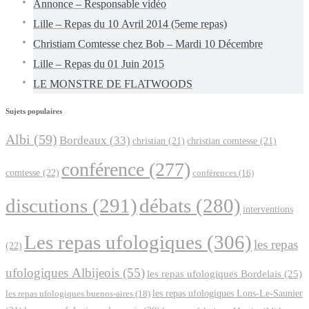
Annonce – Responsable vidéo
Lille – Repas du 10 Avril 2014 (5eme repas)
Christiam Comtesse chez Bob – Mardi 10 Décembre
Lille – Repas du 01 Juin 2015
LE MONSTRE DE FLATWOODS
Sujets populaires
Albi
(59)
Bordeaux
(33)
christian
(21)
christian comtesse
(21)
conférence
(277)
comtesse
(22)
conférences
(16)
discutions
(291)
débats
(280)
interventions
Les repas ufologiques
(306)
les repas
(22)
ufologiques Albijeois
(55)
les repas ufologiques Bordelais
(25)
les repas ufologiques Lons-Le-Saunier
les repas ufologiques buenos-aires
(18)