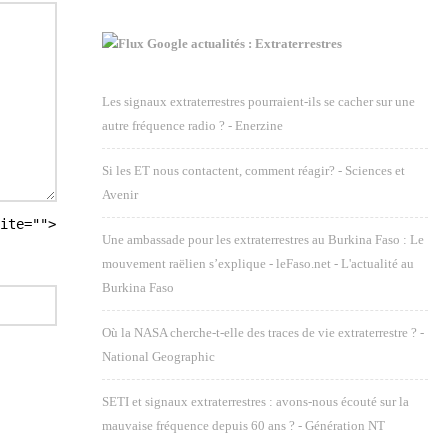
Google actualités : Extraterrestres
Les signaux extraterrestres pourraient-ils se cacher sur une
autre fréquence radio ? - Enerzine
Si les ET nous contactent, comment réagir? - Sciences et
Avenir
ite="">
Une ambassade pour les extraterrestres au Burkina Faso : Le
mouvement raëlien s’explique - leFaso.net - L'actualité au
Burkina Faso
Où la NASA cherche-t-elle des traces de vie extraterrestre ? -
National Geographic
SETI et signaux extraterrestres : avons-nous écouté sur la
mauvaise fréquence depuis 60 ans ? - Génération NT