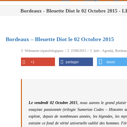
Bordeaux - Bleuette Diot le 02 Octobre 201
Paris
Toulouse
Bordeaux
Bordeaux – Bleuette Diot le 02 Octobre 2015
Montpellier
Webmaster-repasufologiques
23/06/2015
|info - Agenda|
,
Bordeau
Nantes
+1
partager
tweet
Tours
Orléans
Carpentras
Strasbourg
Le vendredi 02 Octobre 2015
, nous aurons le grand plaisir
essayiste passionnée (trilogie Sumerian Codex – Histoires se
explore, depuis de nombreuses années, les légendes, les myt
extraire ce fond de vérité universelle oublié des hommes. Fér