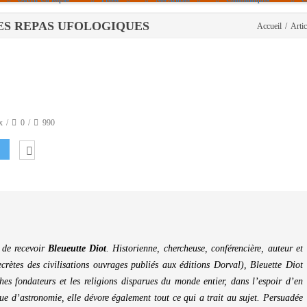
5 - LES REPAS UFOLOGIQUES
Accueil
/
Artic
Politique De Cookies (UE)
|info – Agenda|
|Article De Presse|
[Archives]
Non Assigné
x
0
990
 de recevoir
Bleueutte Diot
. Historienne, chercheuse, conférencière, auteur et
crètes des civilisations ouvrages publiés aux éditions Dorval), Bleuette Diot
hes fondateurs et les religions disparues du monde entier, dans l’espoir d’en
ue d’astronomie, elle dévore également tout ce qui a trait au sujet. Persuadée