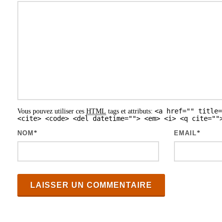
t
i
o
n
d
e
s
<a href="" title=
Vous pouvez utiliser ces
HTML
tags et attributs:
a
<cite> <code> <del datetime=""> <em> <i> <q cite=""
r
NOM
*
EMAIL
*
t
i
c
l
e