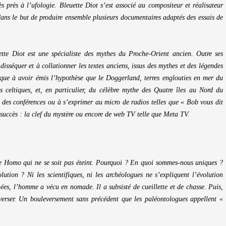
très près à l’ufologie. Bleuette Diot s’est associé au compositeur et réalisateur
ns le but de produire ensemble plusieurs documentaires adaptés des essais de
tte Diot est une spécialiste des mythes du Proche-Orient ancien. Outre ses
 disséquer et à collationner les textes anciens, issus des mythes et des légendes
ique à avoir émis l’hypothèse que le Doggerland, terres englouties en mer du
s celtiques, et, en particulier, du célèbre mythe des Quatre îles au Nord du
à des conférences ou à s’exprimer au micro de radios telles que « Bob vous dit
 succès : la clef du mystère ou encore de web TV telle que Meta TV.
e Homo qui ne se soit pas éteint. Pourquoi ? En quoi sommes-nous uniques ?
olution ? Ni les scientifiques, ni les archéologues ne s’expliquent l’évolution
ées, l’homme a vécu en nomade. Il a subsisté de cueillette et de chasse. Puis,
erser. Un bouleversement sans précédent que les paléontologues appellent «