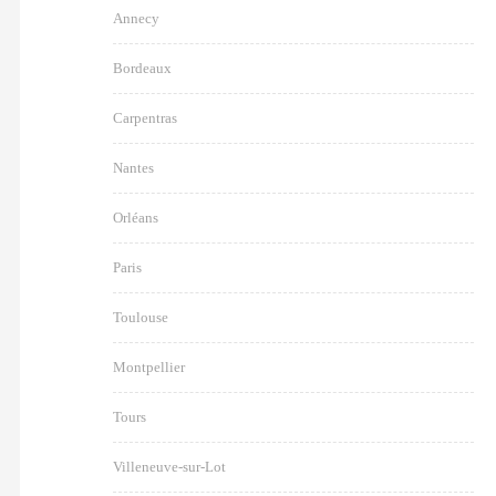
Annecy
Bordeaux
Carpentras
Nantes
Orléans
Paris
Toulouse
Montpellier
Tours
Villeneuve-sur-Lot