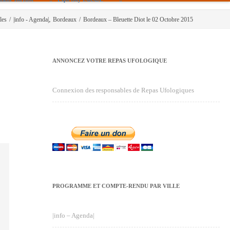
,
les
/
|info - Agenda|
Bordeaux
/
Bordeaux – Bleuette Diot le 02 Octobre 2015
ANNONCEZ VOTRE REPAS UFOLOGIQUE
Connexion des responsables de Repas Ufologiques
PROGRAMME ET COMPTE-RENDU PAR VILLE
|info – Agenda|