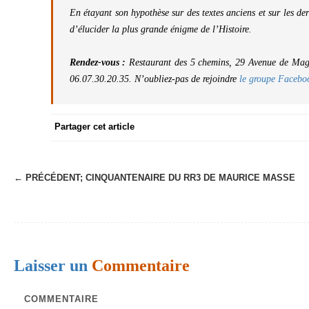
En étayant son hypothèse sur des textes anciens et sur les der
d’élucider la plus grande énigme de l’Histoire.
Rendez-vous :
Restaurant des 5 chemins, 29 Avenue de Ma
06.07.30.20.35. N’oubliez-pas de rejoindre
le groupe Faceb
Partager cet article
← PRÉCÉDENT;
CINQUANTENAIRE DU RR3 DE MAURICE MASSE
N
a
v
i
Laisser un
Commentaire
g
a
COMMENTAIRE