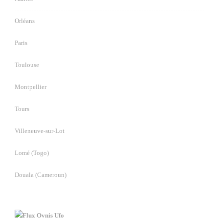
Orléans
Paris
Toulouse
Montpellier
Tours
Villeneuve-sur-Lot
Lomé (Togo)
Douala (Cameroun)
Ovnis Ufo