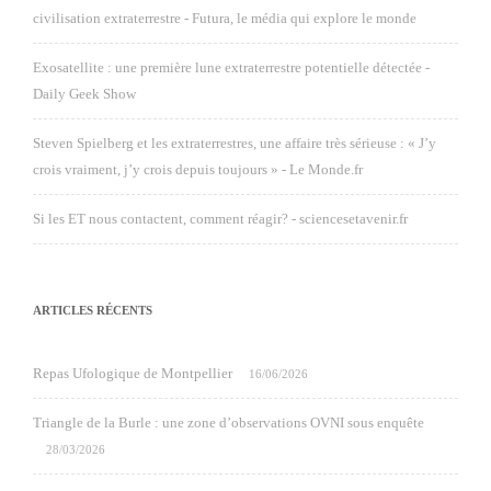
civilisation extraterrestre - Futura, le média qui explore le monde
Exosatellite : une première lune extraterrestre potentielle détectée -
Daily Geek Show
Steven Spielberg et les extraterrestres, une affaire très sérieuse : « J’y
crois vraiment, j’y crois depuis toujours » - Le Monde.fr
Si les ET nous contactent, comment réagir? - sciencesetavenir.fr
ARTICLES RÉCENTS
Repas Ufologique de Montpellier
16/06/2026
Triangle de la Burle : une zone d’observations OVNI sous enquête
28/03/2026