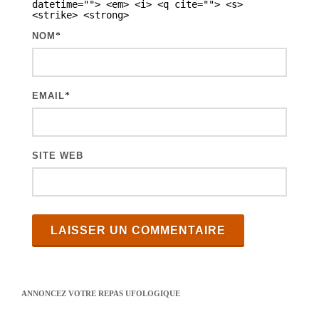
t
datetime=""> <em> <i> <q cite=""> <s>
<strike> <strong>
i
NOM
*
c
l
e
EMAIL
*
s
SITE WEB
ANNONCEZ VOTRE REPAS UFOLOGIQUE