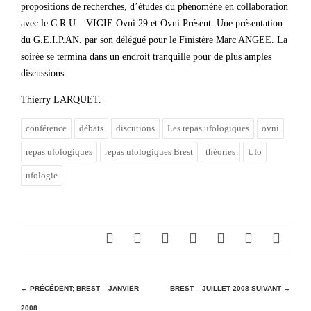
propositions de recherches, d’études du phénomène en collaboration
avec le C.R.U – VIGIE Ovni 29 et Ovni Présent. Une présentation
du G.E.I.P.AN. par son délégué pour le Finistère Marc ANGEE. La
soirée se termina dans un endroit tranquille pour de plus amples
discussions.
Thierry LARQUET.
conférence
débats
discutions
Les repas ufologiques
ovni
repas ufologiques
repas ufologiques Brest
théories
Ufo
ufologie
N
← PRÉCÉDENT;
BREST – JANVIER
BREST – JUILLET 2008
SUIVANT →
2008