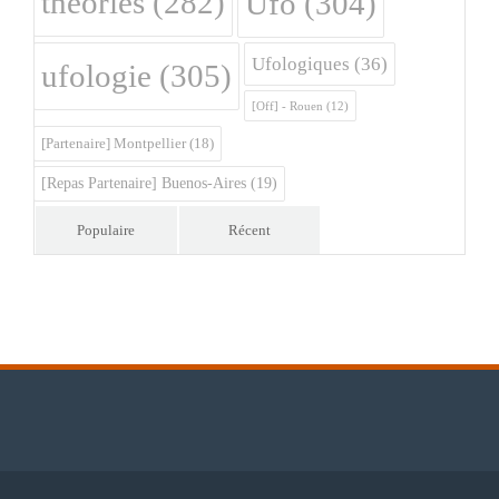
théories
(282)
Ufo
(304)
Ufologiques
(36)
ufologie
(305)
[Off] - Rouen
(12)
[Partenaire] Montpellier
(18)
[Repas Partenaire] Buenos-Aires
(19)
Populaire
Récent