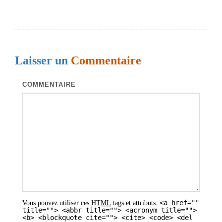
a
v
i
g
Laisser un
Commentaire
a
t
COMMENTAIRE
i
o
n
d
e
s
a
<a href=""
Vous pouvez utiliser ces
HTML
tags et attributs:
r
title=""> <abbr title=""> <acronym title="">
<b> <blockquote cite=""> <cite> <code> <del