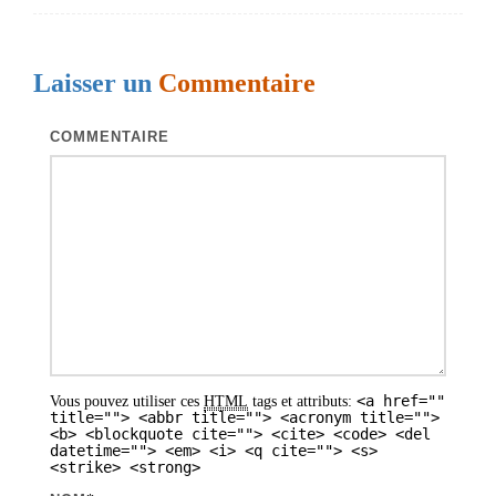
c
l
Laisser un
Commentaire
e
s
COMMENTAIRE
<a href=""
Vous pouvez utiliser ces
HTML
tags et attributs:
title=""> <abbr title=""> <acronym title="">
<b> <blockquote cite=""> <cite> <code> <del
datetime=""> <em> <i> <q cite=""> <s>
<strike> <strong>