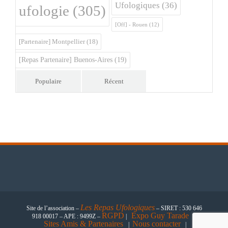
Ufologiques
(36)
ufologie
(305)
[Off] - Rouen
(12)
[Partenaire] Montpellier
(18)
[Repas Partenaire] Buenos-Aires
(19)
Populaire
Récent
Les
Repas Ufologiques
Site de l’association –
– SIRET : 530 646
RGPD
Expo Guy Tarade
918 00017 – APE : 9499Z –
|
|
Sites Amis & Partenaires
Nous contacter
|
|