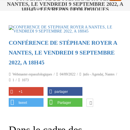
NANTES, LE VENDREDI 9 SEPTEMBRE 2022, A
,
18H45 - LES REPAS UFOLOGIQUES
Accueil
/
Articles
/
|info - Agenda|
Nantes
/
CONFÉRENCE DE STÉPHANE ROYER A NANTES, LE VENDREDI 9
SEPTEMBRE 2022, A 18H45
CONFÉRENCE DE STÉPHANE ROYER A
NANTES, LE VENDREDI 9 SEPTEMBRE
2022, A 18H45
Webmaster-repasufologiques
04/09/2022
|info - Agenda|
,
Nantes
1
1073
+1
partager
tweet
Partager