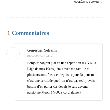
NUCLÉAIRE
SUIVANT →
i
g
a
t
1
Commentaires
i
o
Genestier Yohann
n
01/06/2023 à 1:24 am
d
Bonjour bonjour j’ai eu une apparition d’OVNI à
e
l’âge de mes 10ans j’étais avec ma famille et
plusieurs amis à eux et depuis ce jour-là pour moi
s
c’est une certitude que l’on n’est pas seul j’avais
a
besoin d’en parler car depuis je suis devenu
r
passionné Merci à VOUS cordialement
t
i