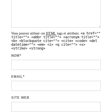
d
e
s
a
<a href=""
Vous pouvez utiliser ces
HTML
tags et attributs:
r
title=""> <abbr title=""> <acronym title="">
<b> <blockquote cite=""> <cite> <code> <del
t
datetime=""> <em> <i> <q cite=""> <s>
<strike> <strong>
i
NOM
*
c
l
e
EMAIL
*
s
SITE WEB