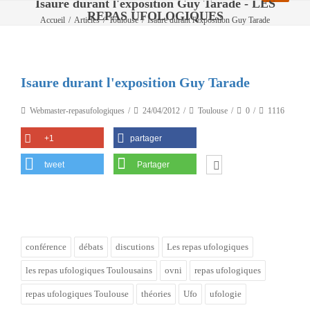
Isaure durant l'exposition Guy Tarade - LES
REPAS UFOLOGIQUES
Accueil
/
Articles
/
Toulouse
/
Isaure durant l'exposition Guy Tarade
Isaure durant l'exposition Guy Tarade
Webmaster-repasufologiques
24/04/2012
Toulouse
0
1116
+1
partager
tweet
Partager
conférence
débats
discutions
Les repas ufologiques
les repas ufologiques Toulousains
ovni
repas ufologiques
repas ufologiques Toulouse
théories
Ufo
ufologie