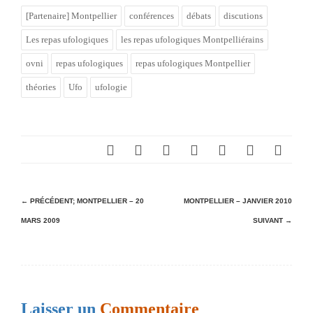
[Partenaire] Montpellier
conférences
débats
discutions
Les repas ufologiques
les repas ufologiques Montpelliérains
ovni
repas ufologiques
repas ufologiques Montpellier
théories
Ufo
ufologie
N
← PRÉCÉDENT;
MONTPELLIER – 20
MONTPELLIER – JANVIER 2010
MARS 2009
SUIVANT →
a
v
i
g
Laisser un
Commentaire