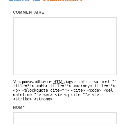
a
t
COMMENTAIRE
i
o
n
d
e
s
a
<a href=""
Vous pouvez utiliser ces
HTML
tags et attributs:
r
title=""> <abbr title=""> <acronym title="">
<b> <blockquote cite=""> <cite> <code> <del
t
datetime=""> <em> <i> <q cite=""> <s>
<strike> <strong>
i
NOM
*
c
l