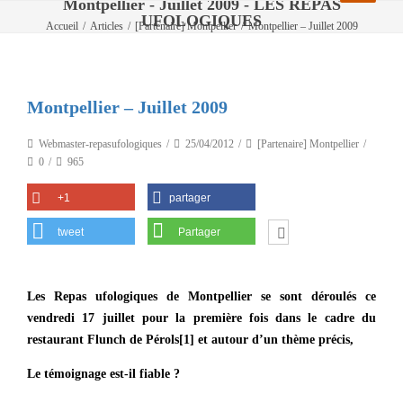
Montpellier - Juillet 2009 - LES REPAS
UFOLOGIQUES
Accueil
/
Articles
/
[Partenaire] Montpellier
/
Montpellier – Juillet 2009
Montpellier – Juillet 2009
Webmaster-repasufologiques
25/04/2012
[Partenaire] Montpellier
0
965
+1
partager
tweet
Partager
Les Repas ufologiques de Montpellier se sont déroulés ce
vendredi 17 juillet pour la première fois dans le cadre du
restaurant Flunch de Pérols[1] et autour d’un thème précis,
Le témoignage est-il fiable ?