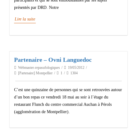
participants et qui se sont enthousiasmés par les sujets
présentés par DRD. Notre
Lire la suite
Partenaire – Ovni Languedoc
Webmaster-repasufologiques
19/05/2012
[Partenaire] Montpellier
1
1304
C’est une quinzaine de personnes qui se sont retrouvées autour
d’un bon repas ce vendredi 18 mai au soir à l’étage du
restaurant Flunch du centre commercial Auchan à Pérols
(agglomération de Montpellier).