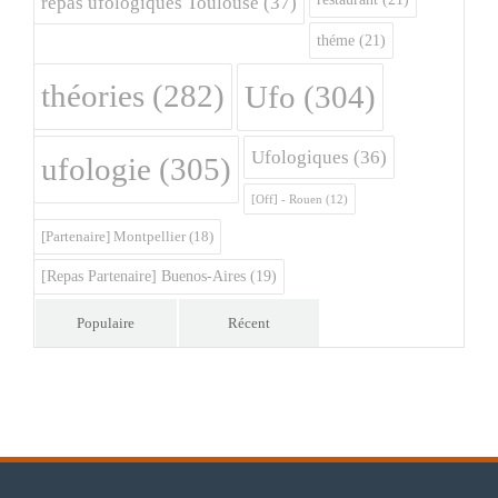
repas ufologiques Toulouse
(37)
théme
(21)
théories
(282)
Ufo
(304)
Ufologiques
(36)
ufologie
(305)
[Off] - Rouen
(12)
[Partenaire] Montpellier
(18)
[Repas Partenaire] Buenos-Aires
(19)
Populaire
Récent