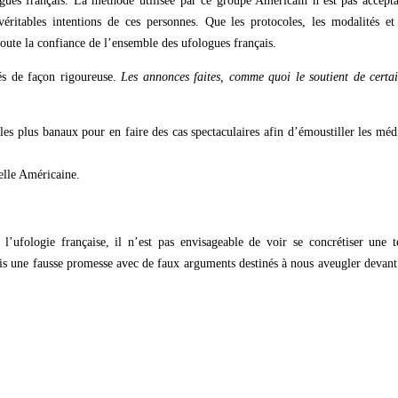
ogues français. La méthode utilisée par ce groupe Américain n’est pas accept
éritables intentions de ces personnes. Que les protocoles, les modalités et
toute la confiance de l’ensemble des ufologues français.
és de façon rigoureuse.
Les annonces faites, comme quoi le soutient de certa
les plus banaux pour en faire des cas spectaculaires afin d’émoustiller les méd
telle Américaine.
l’ufologie française, il n’est pas envisageable de voir se concrétiser une t
is une fausse promesse avec de faux arguments destinés à nous aveugler devant