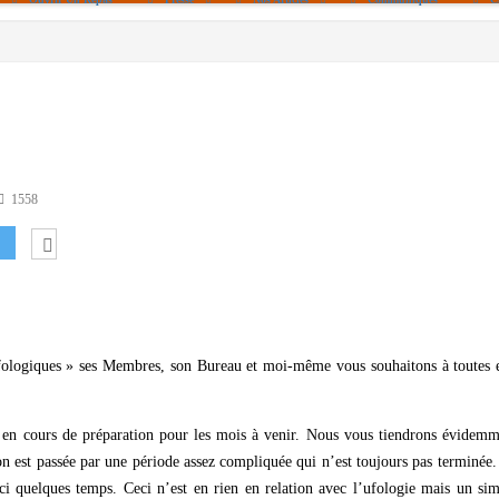
Politique De Cookies (UE)
|info – Agenda|
|Article De Presse|
[Archives]
Non Assigné
1558
Ufologiques » ses Membres, son Bureau et moi-même vous souhaitons à toutes 
s en cours de préparation pour les mois à venir. Nous vous tiendrons évidem
ion est passée par une période assez compliquée qui n’est toujours pas terminée
ici quelques temps. Ceci n’est en rien en relation avec l’ufologie mais un si