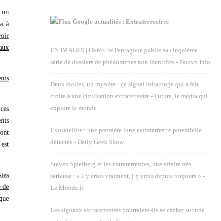
 un
Google actualités : Extraterrestres
a à
voir
aux
EN IMAGES | Ovnis: le Pentagone publie sa cinquième
série de dossiers de phénomènes non identifiés - Noovo Info
ents
Deux étoiles, un mystère : ce signal infrarouge qui a fait
croire à une civilisation extraterrestre - Futura, le média qui
explore le monde
 ces
nts
Exosatellite : une première lune extraterrestre potentielle
ont
détectée - Daily Geek Show
est
Steven Spielberg et les extraterrestres, une affaire très
stes
sérieuse : « J’y crois vraiment, j’y crois depuis toujours » -
e de
Le Monde.fr
 que
Les signaux extraterrestres pourraient-ils se cacher sur une