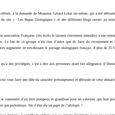
es référés, à la demande de Monsieur Gérard Lebat lui-même, qui a été débout
s du site « Les Repas Ufologiques » et des différents blogs ouvert au nom
ssociation Française, (les écrits le laissent clairement entendre) à une tenta
ion. Le but de ce groupe n’est rien d’autre que de faire du recrutement et 
res augmenter en envahissant le paysage ufologiques français. A plus de 35 
u’a des privilégiés, c’est à dire aux personnes ayant fait allégeance, d’illuso
urrez vous faire une idée du caractère présomptueux et déloyale de cette démarc
 se contentent d’un titre pompeux et grandiose pour ne valoriser que leur pr
e que prétentieux. Vat il être élu un pape de l’ufologie ?