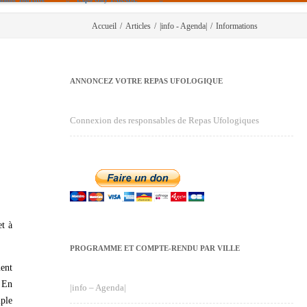
Accueil
/
Articles
/
|info - Agenda|
/
Informations
ANNONCEZ VOTRE REPAS UFOLOGIQUE
Connexion des responsables de Repas Ufologiques
et à
PROGRAMME ET COMPTE-RENDU PAR VILLE
ment
. En
|info – Agenda|
mple