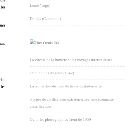
able
Lomé (Togo)
 les
Douala (Cameroun)
ines
Ovnis Ufo
ias.
La vitesse de la lumière et les voyages interstellaires
Ovni de Los Angeles (1942)
elle
La recherche obstinée de la vie Extra-terrestre
 les
5 types de civilisations extraterrestres: une étonnante
classification
Ovni: les photographies Trent de 1950