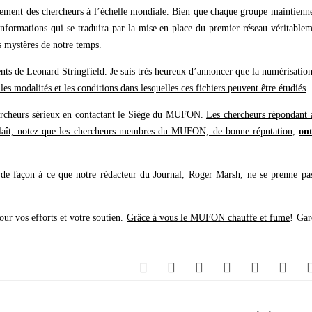
ent des chercheurs à l’échelle mondiale. Bien que chaque groupe maintienne
informations qui se traduira par la mise en place du premier réseau véritable
ds mystères de notre temps.
ents de Leonard Stringfield. Je suis très heureux d’annoncer que la numérisatio
les modalités et les conditions dans lesquelles ces fichiers peuvent être étudiés
.
hercheurs sérieux en contactant le Siège du MUFON.
Les chercheurs répondant 
plaît, notez que les chercheurs membres du MUFON, de bonne réputation
,
ont
 de façon à ce que notre rédacteur du Journal, Roger Marsh, ne se prenne pa
ur vos efforts et votre soutien.
Grâce à vous le MUFON chauffe et fume
! Gar