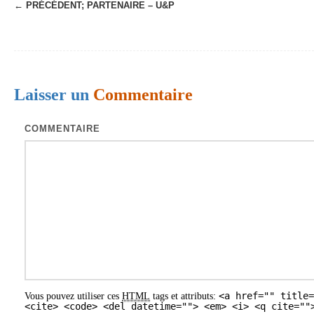
← PRÉCÉDENT;
PARTENAIRE – U&P
N
a
v
i
Laisser un
Commentaire
g
a
COMMENTAIRE
t
i
o
n
d
e
s
<a href="" title=
Vous pouvez utiliser ces
HTML
tags et attributs:
a
<cite> <code> <del datetime=""> <em> <i> <q cite=""