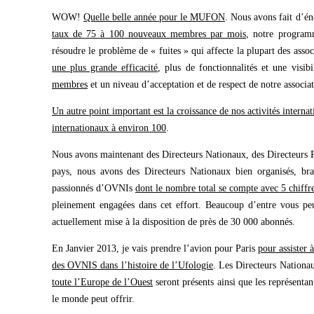
WOW!
Quelle belle année pour le MUFON
. Nous avons fait d’é
taux de 75 à 100 nouveaux membres par mois
, notre program
résoudre le problème de « fuites » qui affecte la plupart des asso
une plus grande efficacité
, plus de fonctionnalités et une visib
membres
et un niveau d’acceptation et de respect de notre associa
Un autre point important est la croissance de nos activités inter
internationaux à environ 100
.
Nous avons maintenant des Directeurs Nationaux, des Directeurs 
pays, nous avons des Directeurs Nationaux bien organisés, br
passionnés d’OVNIs
dont le nombre total se compte avec 5 chiffr
pleinement engagées dans cet effort. Beaucoup d’entre vous pe
actuellement mise à la disposition de près de 30 000 abonnés.
En Janvier 2013, je vais prendre l’avion pour Paris
pour assister 
des OVNIS dans l’histoire de l’Ufologie
. Les Directeurs Nation
toute l’Europe de l’Ouest
seront présents ainsi que les représenta
le monde peut offrir.