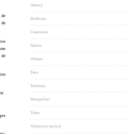
Annecy
é de
Bordeaux
 de
Carpentras
tive
Nantes
une
€ de
Orléans
Paris
ires
Toulouse
he.
Montpellier
Tours
opre
Villeneuve-sur-Lot