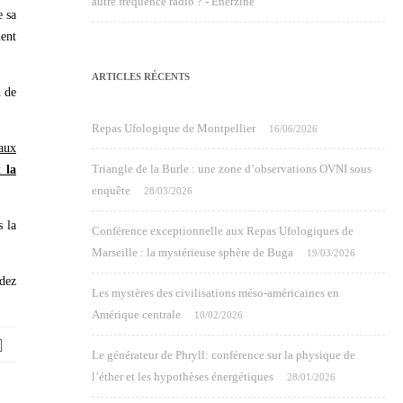
autre fréquence radio ? - Enerzine
 sa
ment
ARTICLES RÉCENTS
n de
Repas Ufologique de Montpellier
16/06/2026
aux
Triangle de la Burle : une zone d’observations OVNI sous
 la
enquête
28/03/2026
s la
Conférence exceptionnelle aux Repas Ufologiques de
Marseille : la mystérieuse sphère de Buga
19/03/2026
dez
Les mystères des civilisations méso-américaines en
Amérique centrale
10/02/2026
Le générateur de Phryll: conférence sur la physique de
l’éther et les hypothèses énergétiques
28/01/2026