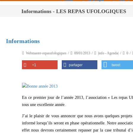
Informations - LES REPAS UFOLOGIQUES
Paris
Toulouse
Bordeaux
Informations
Montpellier
Webmaster-repasufologiques
09/01/2013
|info - Agenda|
0
Nantes
+1
partager
tweet
Tours
Orléans
Carpentras
En ce premier jour de l’année 2013, l’association « Les repas 
Strasbourg
tous une excellente année.
J’ai le plaisir de vous annoncer que nous avons quelques projet
informé lorsqu’ils seront en phase opérationnelle. Notre associat
effet nous devrons certainement repasser par la case tribunal d’