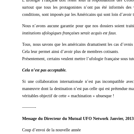
L’ufologie Française doit rester sous la responsabilité des Ufol
surtout que tous les protagonistes n’ont pas été informés des v
conditions, sont imposés par les Américains qui sont loin d’avoir 
Nous n’avons aucune garantie pour que nos dossiers soient trait
institutions ufologiques françaises serait acquis est faux.
Tous, nous savons que les américains dramatisent les cas d’ovnis 
Cela leur permet ainsi d’avoir plus de membres cotisants.
Présentement, certains veulent mettre l’ufologie française sous tu
Cela n’est pas acceptable.
Si une collaboration internationale n’est pas incompatible avec 
manœuvre dont la destination n’est pas celle qui est prétendue ma
véritables objectif de cette « machination » ubuesque !
———-
Message du Directeur du Mutual UFO Network Janvier, 2013
Coup d’envoi de la nouvelle année