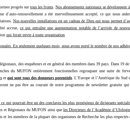
normes progrès sur
tous les fronts
.
Nos abonnements nationaux se développent à
me d’auto-renouvellement a été merveilleusement accepté, ce qui nous aider
ciations.
Nos nouvelles installations est un cadeau de Dieu qui nous permet d’a
ilité accrue,
ce qui entraîne une augmentation notable de l’arrivée de nouve
tion
qui ferait envie à toute organisation
.
nationales. En seulement quelques mois, nous avons porté le nombre de nos adhér
Régionaux, des enquêteurs et en général des membres dans 39 pays. Dans 19 de
anches du MUFON entièrement fonctionnelles regroupant une suite de ferve
es
et
qui sont tous des donneurs potentiels
. L’Europe et l’Amérique du Sud s
uvent ne pas être au courant de notre programme de newsletter gratuite qui 
à ce qui pourrait être un des conclaves les plus prestigieux de dirigeants spéciali
aux et Régionaux du MUFON ainsi que
les Directeurs de l’Académie d’Ufologi
nts et les membres de la plupart des organismes de Recherche les plus respectés