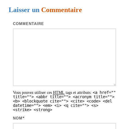
g
Laisser un
Commentaire
a
t
COMMENTAIRE
i
o
n
d
e
s
a
<a href=""
Vous pouvez utiliser ces
HTML
tags et attributs:
r
title=""> <abbr title=""> <acronym title="">
<b> <blockquote cite=""> <cite> <code> <del
t
datetime=""> <em> <i> <q cite=""> <s>
<strike> <strong>
i
NOM
*
c