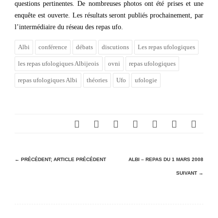
questions pertinentes. De nombreuses photos ont été prises et une
enquête est ouverte. Les résultats seront publiés prochainement, par
l’intermédiaire du réseau des repas ufo.
Albi
conférence
débats
discutions
Les repas ufologiques
les repas ufologiques Albijeois
ovni
repas ufologiques
repas ufologiques Albi
théories
Ufo
ufologie
N
← PRÉCÉDENT;
ARTICLE PRÉCÉDENT
ALBI – REPAS DU 1 MARS 2008
SUIVANT →
a
v
i