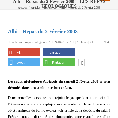
Albi - Repas du 2 Février 2008 - LES REPAS
UFOLOGIQUES
Accueil
/
Articles
/
[Archives]
/
Albi – Repas du 2 Février 2008
Albi – Repas du 2 Février 2008
Webmaster-repasufologiques
24/04/2012
[Archives]
0
904
+1
partager
tweet
Partager
Les repas ufologiques Albigeois du samedi 2 février 2008 se sont
déroulés dans une ambiance bon enfant.
Deux nouvelles personnes ont rejoint le groupe,dont un témoin de
l’Aveyron qui nous a expliqué sa confrontation de nuit face à un
objet lumineux de forme ovale.( voir article de la dépêche du midi )
Frédéric nous a distribué des photocopies concernant le cas d’un