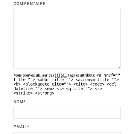
t
COMMENTAIRE
i
o
n
d
e
s
a
<a href=""
Vous pouvez utiliser ces
HTML
tags et attributs:
r
title=""> <abbr title=""> <acronym title="">
<b> <blockquote cite=""> <cite> <code> <del
t
datetime=""> <em> <i> <q cite=""> <s>
<strike> <strong>
i
NOM
*
c
l
e
EMAIL
*