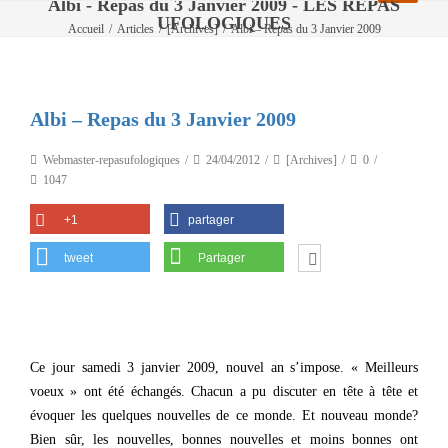
Albi - Repas du 3 Janvier 2009 - LES REPAS
UFOLOGIQUES
Accueil
/
Articles
/
[Archives]
/
Albi – Repas du 3 Janvier 2009
Albi – Repas du 3 Janvier 2009
Webmaster-repasufologiques
24/04/2012
[Archives]
0
1047
+1
partager
tweet
Partager
Ce jour samedi 3 janvier 2009, nouvel an s’impose. « Meilleurs
voeux » ont été échangés. Chacun a pu discuter en tête à tête et
évoquer les quelques nouvelles de ce monde. Et nouveau monde?
Bien sûr, les nouvelles, bonnes nouvelles et moins bonnes ont