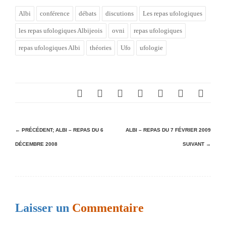
Albi
conférence
débats
discutions
Les repas ufologiques
les repas ufologiques Albijeois
ovni
repas ufologiques
repas ufologiques Albi
théories
Ufo
ufologie
N
← PRÉCÉDENT;
ALBI – REPAS DU 6
ALBI – REPAS DU 7 FÉVRIER 2009
DÉCEMBRE 2008
SUIVANT →
a
v
i
g
Laisser un
Commentaire
a