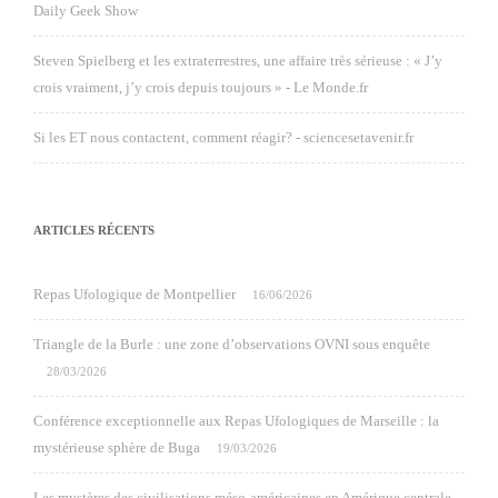
Daily Geek Show
Steven Spielberg et les extraterrestres, une affaire très sérieuse : « J’y
crois vraiment, j’y crois depuis toujours » - Le Monde.fr
Si les ET nous contactent, comment réagir? - sciencesetavenir.fr
ARTICLES RÉCENTS
Repas Ufologique de Montpellier
16/06/2026
Triangle de la Burle : une zone d’observations OVNI sous enquête
28/03/2026
Conférence exceptionnelle aux Repas Ufologiques de Marseille : la
mystérieuse sphère de Buga
19/03/2026
Les mystères des civilisations méso-américaines en Amérique centrale