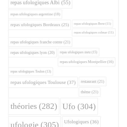
repas ufologiques Albi
(55)
repas ufologiques argentine
(18)
repas ufologiques Brest
(11)
repas ufologiques Bordeaux
(25)
repas ufologiques colmar
(11)
repas ufologiques franche comte
(21)
repas ufologiques metz
(15)
repas ufologiques lyon
(20)
repas ufologiques Montpellier
(16)
repas ufologiques Toulon
(13)
restaurant
(21)
repas ufologiques Toulouse
(37)
théme
(21)
théories
(282)
Ufo
(304)
Ufologiques
(36)
ufologie
(305)