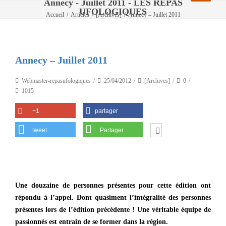
Annecy - Juillet 2011 - LES REPAS
UFOLOGIQUES
Accueil
/
Articles
/
[Archives]
/
Annecy – Juillet 2011
Annecy – Juillet 2011
Webmaster-repasufologiques
25/04/2012
[Archives]
0
1015
+1
partager
tweet
Partager
Une douzaine de personnes présentes pour cette édition ont
répondu à l’appel. Dont quasiment l’intégralité des personnes
présentes lors de l’édition précédente ! Une véritable équipe de
passionnés est entrain de se former dans la région.