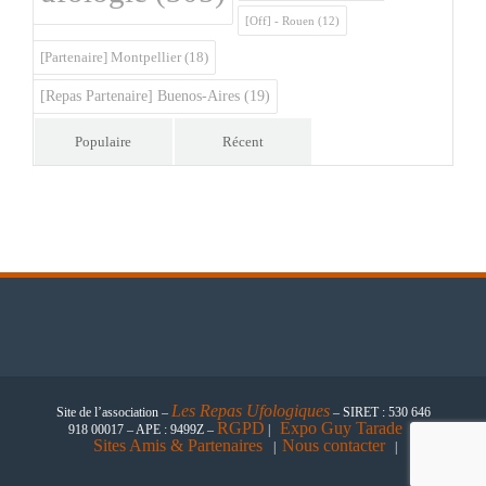
[Off] - Rouen
(12)
[Partenaire] Montpellier
(18)
[Repas Partenaire] Buenos-Aires
(19)
Populaire
Récent
Les
Repas Ufologiques
Site de l’association –
– SIRET : 530 646
RGPD
Expo Guy Tarade
918 00017 – APE : 9499Z –
|
|
Sites Amis & Partenaires
Nous contacter
|
|