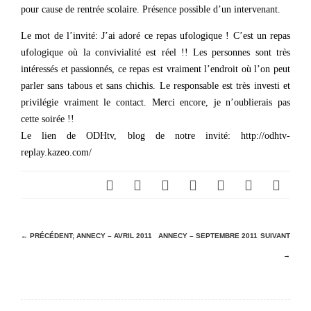
pour cause de rentrée scolaire. Présence possible d’un intervenant.
Le mot de l’invité: J’ai adoré ce repas ufologique ! C’est un repas
ufologique où la convivialité est réel !! Les personnes sont très
intéressés et passionnés, ce repas est vraiment l’endroit où l’on peut
parler sans tabous et sans chichis. Le responsable est très investi et
privilégie vraiment le contact. Merci encore, je n’oublierais pas
cette soirée !!
Le lien de ODHtv, blog de notre invité: http://odhtv-
replay.kazeo.com/
N
← PRÉCÉDENT;
ANNECY – AVRIL 2011
ANNECY – SEPTEMBRE 2011
SUIVANT
→
a
v
i