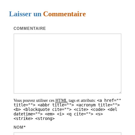
g
Laisser un
Commentaire
a
t
COMMENTAIRE
i
o
n
d
e
s
a
<a href=""
Vous pouvez utiliser ces
HTML
tags et attributs:
r
title=""> <abbr title=""> <acronym title="">
<b> <blockquote cite=""> <cite> <code> <del
t
datetime=""> <em> <i> <q cite=""> <s>
<strike> <strong>
i
NOM
*
c