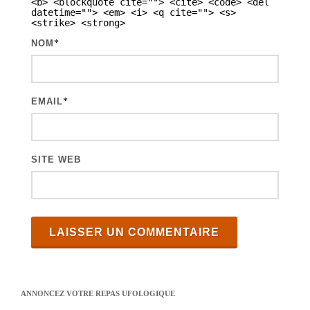
<b> <blockquote cite=""> <cite> <code> <del
t
datetime=""> <em> <i> <q cite=""> <s>
<strike> <strong>
i
NOM
*
c
l
e
EMAIL
*
s
SITE WEB
ANNONCEZ VOTRE REPAS UFOLOGIQUE