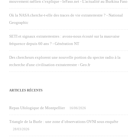
mouvement raëlien s’explique - leFaso.net - L'actualité au Burkina Faso
Où la NASA cherche-t-elle des traces de vie extraterrestre ? - National
Geographic
SETI et signaux extraterrestres : avons-nous écouté sur la mauvaise
fréquence depuis 60 ans ? - Génération NT
Des chercheurs explorent une nouvelle portion du spectre radio à la
recherche d'une civilisation extraterrestre - Geo.fr
ARTICLES RÉCENTS
Repas Ufologique de Montpellier
16/06/2026
Triangle de la Burle : une zone d’observations OVNI sous enquête
28/03/2026