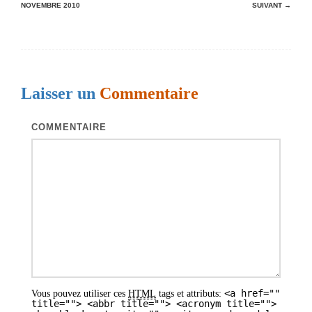
NOVEMBRE 2010
SUIVANT →
a
v
i
g
Laisser un
Commentaire
a
t
COMMENTAIRE
i
o
n
d
e
s
a
<a href=""
Vous pouvez utiliser ces
HTML
tags et attributs:
r
title=""> <abbr title=""> <acronym title="">