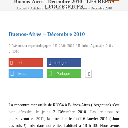
Buenos-Aires - Décembre 2010 - LES REPAS
UFOLOGIQUES
Accueil
/
Articles
/
|info - Agenda|
/
Buenos-Aires – Décembre 2010
Buenos-Aires – Décembre 2010
Webmaster-repasufologiques
26/04/2012
|info - Agenda|
0
1316
+1
partager
tweet
Partager
La rencontre mensuelle de RIO54 à Buénos-Aires ( Argentine) s’est
bien déroulée le jeudi 2 Décembre 2010. Les réunions se
poursuivront en 2011, la prochaine le Jeudi 6 Janvier 2011 ( Jour
des rois !), rdv dans notre lieu habituel à 18 h 30. Nous avons