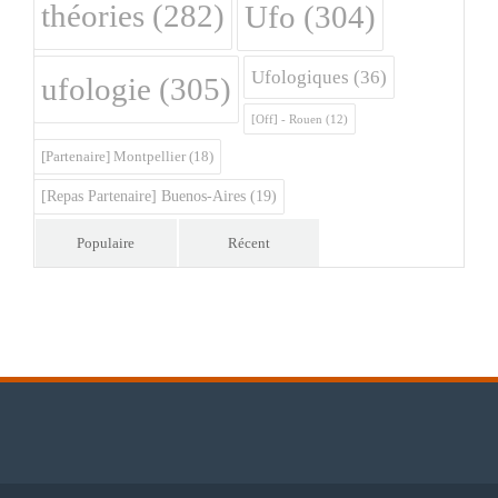
théories
(282)
Ufo
(304)
Ufologiques
(36)
ufologie
(305)
[Off] - Rouen
(12)
[Partenaire] Montpellier
(18)
[Repas Partenaire] Buenos-Aires
(19)
Populaire
Récent