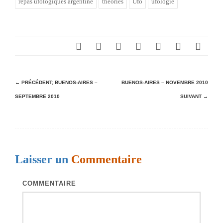
repas ufologiques argentine
théories
Ufo
ufologie
N
← PRÉCÉDENT;
BUENOS-AIRES –
BUENOS-AIRES – NOVEMBRE 2010
SEPTEMBRE 2010
SUIVANT →
a
v
i
g
Laisser un
Commentaire
a
t
COMMENTAIRE
i
o