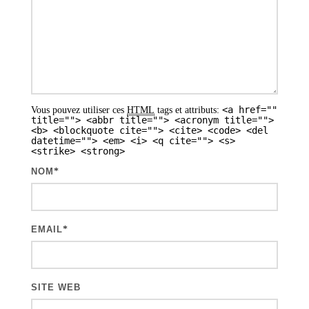
n
d
e
s
a
<a href=""
Vous pouvez utiliser ces
HTML
tags et attributs:
r
title=""> <abbr title=""> <acronym title="">
<b> <blockquote cite=""> <cite> <code> <del
t
datetime=""> <em> <i> <q cite=""> <s>
<strike> <strong>
i
NOM
*
c
l
e
EMAIL
*
s
SITE WEB