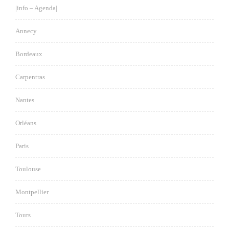
|info – Agenda|
Annecy
Bordeaux
Carpentras
Nantes
Orléans
Paris
Toulouse
Montpellier
Tours