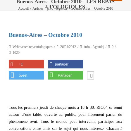
Buenos-Aires - Octobre 2010 - LES REPAS
UFOLOGIQUES
Accueil
/
Articles
/
|info - Agenda|
/
Buenos-Aires – Octobre 2010
Buenos-Aires – Octobre 2010
Webmaster-repasufologiques
26/04/2012
|info - Agenda|
0
1020
+1
partager
tweet
Partager
Tous les premiers jeudi de chaque mois à 18 h 30, RIO54 se réuni
autour d’une table, ouverte au public, pour librement parler du
phénomène ovni. Tous le monde peut intervenir, participer aux
conversations entre amis sur le sujet qui nous intéresse. Chacun à