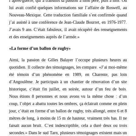
l’après-guerre, qui a transmis sa passion à mon père, puis à moi. On
lui avait confié quelques informations sur l’affaire de Roswell, au
Nouveau-Mexique. Cette traduction familiale s’est confirmée quand
j’ai assisté à une conférence de Jean-Claude Bourret, en 1976-1977.
J’avais 9 ans. C’était fabuleux, il avait récupéré des renseignements
et des enseignements auprès de l’armée.»
«La forme d’un ballon de rugby»
Ainsi, la passion de Gilles Balayer l’occupe plusieurs heures au
quotidien. Il collecte des témoignages, les compare. «J’ai moi-même
été témoin d’un phénomène en 1989, en Charente, pas loin
d’Angoulême. Je participais à un chantier de rénovation d’un site
historique, c’était fin juillet, en soirée, autour d’un feu de bois.
Nous étions 8 personnes et nous avons vu la même chose : d’un
coup, l’objet a abattu toutes les ombres, ça éclairait comme en plein
jour, c’était en forme d’un ballon de rugby, très allongé, entre 6 et 8
mètres de long, à moins de 15 m de hauteur, vraiment très bas. Il ne
faisait aucun bruit. C’est indescriptible, cela a duré deux ou trois
secondes.» Dans le sud Tarn, plusieurs témoignages existent mais un