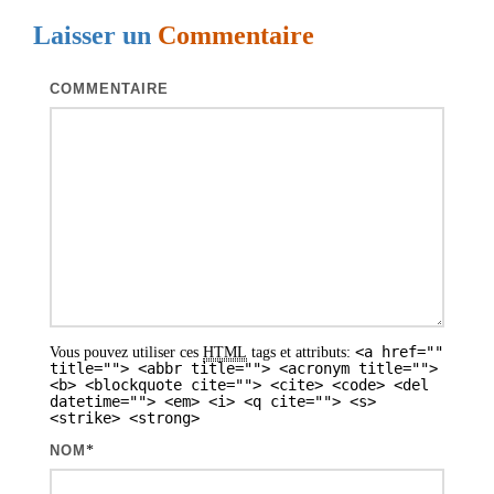
g
Laisser un
Commentaire
a
t
COMMENTAIRE
i
o
n
d
e
s
a
<a href=""
Vous pouvez utiliser ces
HTML
tags et attributs:
r
title=""> <abbr title=""> <acronym title="">
<b> <blockquote cite=""> <cite> <code> <del
t
datetime=""> <em> <i> <q cite=""> <s>
<strike> <strong>
i
NOM
*
c