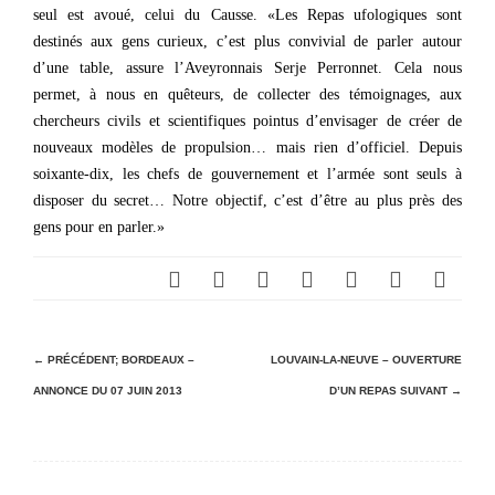
seul est avoué, celui du Causse. «Les Repas ufologiques sont
destinés aux gens curieux, c’est plus convivial de parler autour
d’une table, assure l’Aveyronnais Serje Perronnet. Cela nous
permet, à nous en quêteurs, de collecter des témoignages, aux
chercheurs civils et scientifiques pointus d’envisager de créer de
nouveaux modèles de propulsion… mais rien d’officiel. Depuis
soixante-dix, les chefs de gouvernement et l’armée sont seuls à
disposer du secret… Notre objectif, c’est d’être au plus près des
gens pour en parler.»
N
← PRÉCÉDENT;
BORDEAUX –
LOUVAIN-LA-NEUVE – OUVERTURE
ANNONCE DU 07 JUIN 2013
D’UN REPAS
SUIVANT →
a
v
i