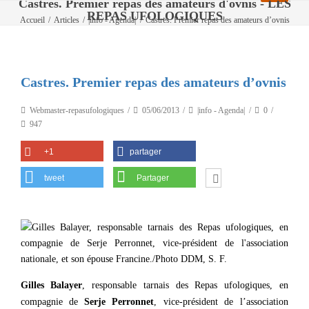
Castres. Premier repas des amateurs d'ovnis - LES
REPAS UFOLOGIQUES
Accueil
/
Articles
/
|info - Agenda|
/
Castres. Premier repas des amateurs d’ovnis
Castres. Premier repas des amateurs d’ovnis
Webmaster-repasufologiques
05/06/2013
|info - Agenda|
0
947
+1
partager
tweet
Partager
Gilles Balayer
, responsable tarnais des Repas ufologiques, en
compagnie de
Serje Perronnet
, vice-président de l’association