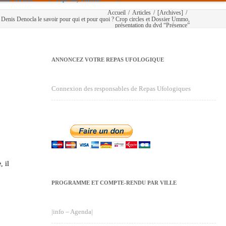
Accueil
/
Articles
/
[Archives]
/
nis Denocla le savoir pour qui et pour quoi ? Crop circles et Dossier Ummo,
présentation du dvd “Présence”
ANNONCEZ VOTRE REPAS UFOLOGIQUE
Connexion des responsables de Repas Ufologiques
, il
PROGRAMME ET COMPTE-RENDU PAR VILLE
|info – Agenda|