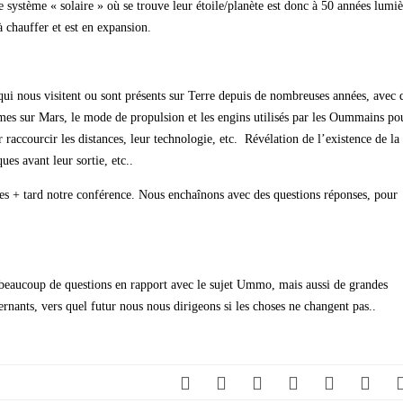
e système « solaire » où se trouve leur étoile/planète est donc à 50 années lumiè
 chauffer et est en expansion.
ui nous visitent ou sont présents sur Terre depuis de nombreuses années, avec 
mes sur Mars, le mode de propulsion et les engins utilisés par les Oummains po
 raccourcir les distances, leur technologie, etc. Révélation de l’existence de la
es avant leur sortie, etc..
es + tard notre conférence. Nous enchaînons avec des questions réponses, pour
osé beaucoup de questions en rapport avec le sujet Ummo, mais aussi de grandes
ernants, vers quel futur nous nous dirigeons si les choses ne changent pas..