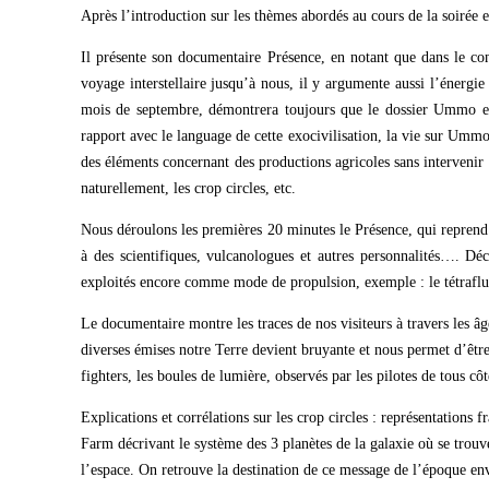
Après l’introduction sur les thèmes abordés au cours de la soirée et
Il présente son documentaire Présence, en notant que dans le c
voyage interstellaire jusqu’à nous, il y argumente aussi l’énergie
mois de septembre, démontrera toujours que le dossier Ummo est 
rapport avec le language de cette exocivilisation, la vie sur Ummo
des éléments concernant des productions agricoles sans intervenir
naturellement, les crop circles, etc.
Nous déroulons les premières 20 minutes le Présence, qui repre
à des scientifiques, vulcanologues et autres personnalités…. Déc
exploités encore comme mode de propulsion, exemple : le tétrafl
Le documentaire montre les traces de nos visiteurs à travers les â
diverses émises notre Terre devient bruyante et nous permet d’êtr
fighters, les boules de lumière, observés par les pilotes de tous côt
Explications et corrélations sur les crop circles : représentations
Farm décrivant le système des 3 planètes de la galaxie où se tr
l’espace. On retrouve la destination de ce message de l’époque en