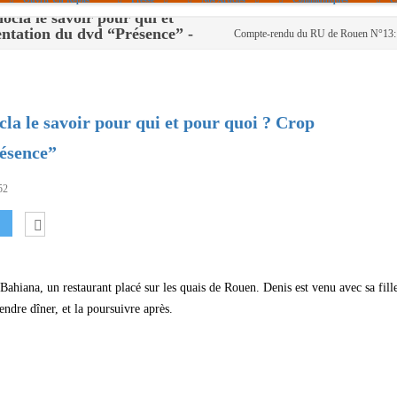
la le savoir pour qui et
entation du dvd “Présence” -
Politique De Cookies (UE)
|info – Agenda|
Compte-rendu du RU de Rouen N°13: De
|Article De Presse|
[Archives]
Non Assigné
résence”
52
Bahiana, un restaurant placé sur les quais de Rouen. Denis est venu avec sa fille
ndre dîner, et la poursuivre après.