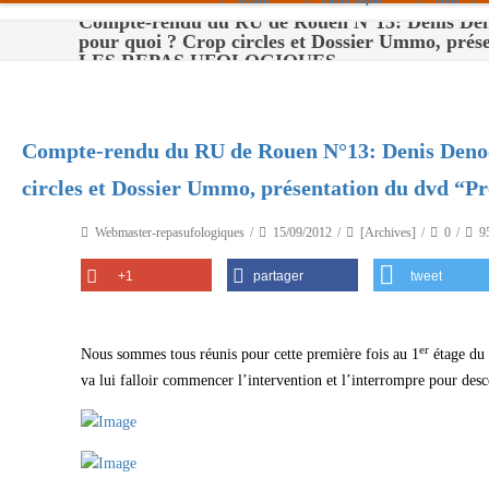
Compte-rendu du RU de Rouen N°13: Denis Denoc
pour quoi ? Crop circles et Dossier Ummo, prés
Paris
LES REPAS UFOLOGIQUES
Toulouse
Bordeaux
Compte-rendu du RU de Rouen N°13: Denis Denocla le savoir pour qui et pour quoi ? Crop
Montpellier
circles et Dossier Ummo, présentation du dvd “P
Nantes
Webmaster-repasufologiques
15/09/2012
[Archives]
0
9
Tours
+1
partager
tweet
Orléans
Carpentras
er
Nous sommes tous réunis pour cette première fois au 1
étage du 
Strasbourg
va lui falloir commencer l’intervention et l’interrompre pour desce