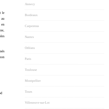
Annecy
t le
Bordeaux
i au
s en
Carpentras
ine,
oles
Nantes
Orléans
usés
 non
Paris
Toulouse
Montpellier
Tours
od
Villeneuve-sur-Lot