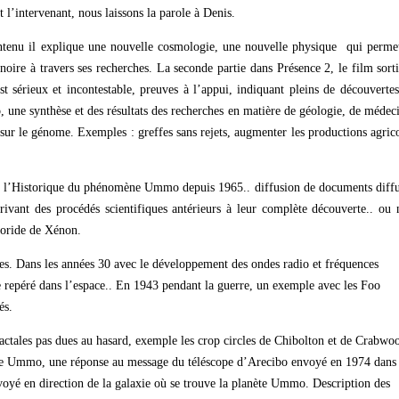
 l’intervenant, nous laissons la parole à Denis.
ontenu il explique une nouvelle cosmologie, une nouvelle physique qui perme
 noire à travers ses recherches. La seconde partie dans Présence 2, le film sort
sérieux et incontestable, preuves à l’appui, indiquant pleins de découverte
, une synthèse et des résultats des recherches en matière de géologie, de médec
 sur le génome. Exemples : greffes sans rejets, augmenter les productions agric
nd l’Historique du phénomène Ummo depuis 1965.. diffusion de documents diff
rivant des procédés scientifiques antérieurs à leur complète découverte.. ou
uoride de Xénon.
ges. Dans les années 30 avec le développement des ondes radio et fréquences
e repéré dans l’espace.. En 1943 pendant la guerre, un exemple avec les Foo
és.
 fractales pas dues au hasard, exemple les crop circles de Chibolton et de Crabwo
ouve Ummo, une réponse au message du téléscope d’Arecibo envoyé en 1974 dans
voyé en direction de la galaxie où se trouve la planète Ummo. Description des