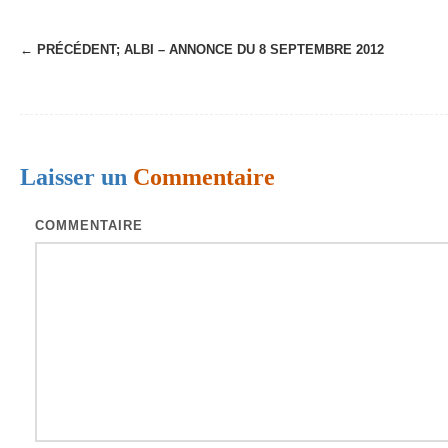
← PRÉCÉDENT;
ALBI – ANNONCE DU 8 SEPTEMBRE 2012
N
a
v
i
Laisser un
Commentaire
g
a
COMMENTAIRE
t
i
o
n
d
e
s