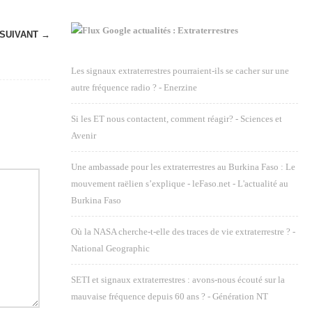
Google actualités : Extraterrestres
SUIVANT →
Les signaux extraterrestres pourraient-ils se cacher sur une
autre fréquence radio ? - Enerzine
Si les ET nous contactent, comment réagir? - Sciences et
Avenir
Une ambassade pour les extraterrestres au Burkina Faso : Le
mouvement raëlien s’explique - leFaso.net - L'actualité au
Burkina Faso
Où la NASA cherche-t-elle des traces de vie extraterrestre ? -
National Geographic
SETI et signaux extraterrestres : avons-nous écouté sur la
mauvaise fréquence depuis 60 ans ? - Génération NT