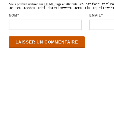
<a href="" title=
Vous pouvez utiliser ces
HTML
tags et attributs:
a
<cite> <code> <del datetime=""> <em> <i> <q cite=""
r
NOM
*
EMAIL
*
t
i
c
l
e
s