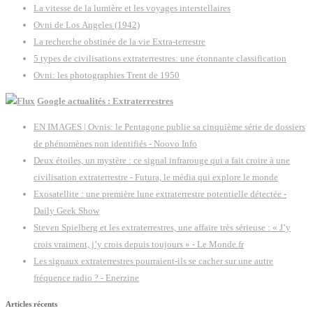
La vitesse de la lumière et les voyages interstellaires
Ovni de Los Angeles (1942)
La recherche obstinée de la vie Extra-terrestre
5 types de civilisations extraterrestres: une étonnante classification
Ovni: les photographies Trent de 1950
Google actualités : Extraterrestres
EN IMAGES | Ovnis: le Pentagone publie sa cinquième série de dossiers
de phénomènes non identifiés - Noovo Info
Deux étoiles, un mystère : ce signal infrarouge qui a fait croire à une
civilisation extraterrestre - Futura, le média qui explore le monde
Exosatellite : une première lune extraterrestre potentielle détectée -
Daily Geek Show
Steven Spielberg et les extraterrestres, une affaire très sérieuse : « J’y
crois vraiment, j’y crois depuis toujours » - Le Monde.fr
Les signaux extraterrestres pourraient-ils se cacher sur une autre
fréquence radio ? - Enerzine
Articles récents