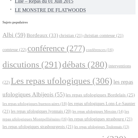
Lille – Repas du 01 Juin 2015
LE MONSTRE DE FLATWOODS
Sujets populaires
Albi
(59)
Bordeaux
(33)
christian
(21)
christian comtesse
(21)
conférence
(277)
comtesse
(22)
conférences
(16)
discutions
(291)
débats
(280)
interventions
Les repas ufologiques
(306)
les repas
(22)
ufologiques Albijeois
(55)
les repas ufologiques Bordelais
(25)
les repas ufologiques Lons-Le-Saunier
les repas ufologiques buenos-aires
(18)
(21)
les repas ufologiques lyonnais
(20)
les repas ufologiques Messins
(14)
les
les repas ufologiques strasbourg
(21)
repas ufologiques Montpelliérains
(16)
les repas ufologiques strasbourgeois
(21)
les repas ufologiques Toulonnais
(13)