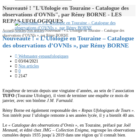
Nouveauté ! "L'Ufologie en Touraine - Catalogue des
observations d'OVNIs", par Rémy BORNE - LES
REPAS UFOLOGIQUES
Accueil
/
Articles
/
Nos articles
/
Nouveauté ! « L’Ufologie en Touraine – Catalogue des
observations d’OVNIs », par Rémy BORNE
Nouveauté ! « L’Ufologie en Touraine – Catalogue
des observations d’OVNIs », par Rémy BORNE
Webmaster-repasufologiques
03/04/2021
Nos articles
0
2147
Enquêteur de terrain depuis une vingtaine d’années, au sein de l’association
TUFO
(Touraine Ufologie), il vient de terminer une enquête ce mois de
janvier, avec son binôme
J.M. Farnauld
.
Rémy Borne est également responsable des
« Repas Ufologiques de Tours »
.
Son intérêt pour l’ufologie remonte à ses années lycée, il y a bientôt 40 ans.
Le
« Catalogue des observations d’Ovnis »
, en Touraine, préfacé par
Joël
Mesnard,
et édité chez
JMG – Collection Enigma
, regroupe les observations
cumulées depuis 1935 jusqu’à 2019 dans une région qu’il connaît bien.