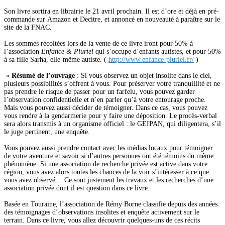
Son livre sortira en librairie le 21 avril prochain. Il est d’ore et déjà en pré-
commande sur Amazon et Decitre, et annoncé en nouveauté à paraître sur le
site de la FNAC.
Les sommes récoltées lors de la vente de ce livre iront pour 50% à
l’association
Enfance & Pluriel
qui s’occupe d’enfants autistes, et pour 50%
à sa fille Sarha, elle-même autiste. (
http://www.enfance-pluriel.fr/
)
»
Résumé de l’ouvrage
: Si vous observez un objet insolite dans le ciel,
plusieurs possibilités s’offrent à vous. Pour préserver votre tranquillité et ne
pas prendre le risque de passer pour un farfelu, vous pouvez garder
l’observation confidentielle et n’en parler qu’à votre entourage proche.
Mais vous pouvez aussi décider de témoigner. Dans ce cas, vous pouvez
vous rendre à la gendarmerie pour y faire une déposition. Le procès-verbal
sera alors transmis à un organisme officiel : le GEIPAN, qui diligentera, s’il
le juge pertinent, une enquête.
Vous pouvez aussi prendre contact avec les médias locaux pour témoigner
de votre aventure et savoir si d’autres personnes ont été témoins du même
phénomène. Si une association de recherche privée est active dans votre
région, vous avez alors toutes les chances de la voir s’intéresser à ce que
vous avez observé… Ce sont justement les travaux et les recherches d’une
association privée dont il est question dans ce livre.
Basée en Touraine, l’association de Rémy Borne classifie depuis des années
des témoignages d’observations insolites et enquête activement sur le
terrain. Dans ce livre, vous allez découvrir quelques-uns de ces récits