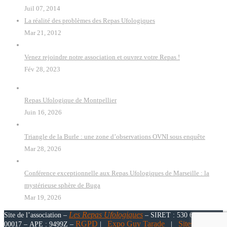
Juil 07, 2014
La réalité des problèmes des Repas Ufologiques
Mar 21, 2012
Venez rejoindre notre association et ouvrez votre Repas !
Fév 28, 2023
Repas Ufologique de Montpellier
Juin 16, 2026
Triangle de la Burle : une zone d’observations OVNI sous enquête
Mar 28, 2026
Conférence exceptionnelle aux Repas Ufologiques de Marseille : la
mystérieuse sphère de Buga
Mar 19, 2026
Les
Repas Ufologiques
Site de l’association –
– SIRET : 530 646 918
RGPD
Expo Guy Tarade
Sites Amis &
00017 – APE : 9499Z –
|
|