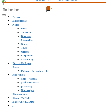
Accueil
Cartes Repas
Villes
Paris
Toulouse
Bordeaux
Montpellier
Nantes
Tours
Orléans
Carpentras
Strasbourg
Ouvrir Un Repas
Presse
Politique De Cookies (UE)
Nos Articles
|info – Agenda|
|Article De Presse|
[Archives]
Non Assigné
Communiqués
Chaîne YouTube
Expo Guy TARADE