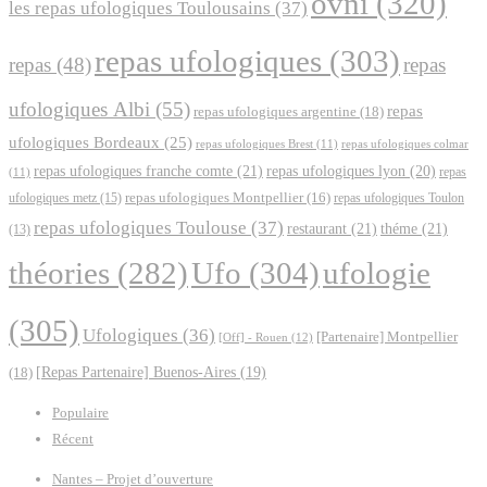
ovni
(320)
les repas ufologiques Toulousains
(37)
repas ufologiques
(303)
repas
(48)
repas
ufologiques Albi
(55)
repas
repas ufologiques argentine
(18)
ufologiques Bordeaux
(25)
repas ufologiques Brest
(11)
repas ufologiques colmar
repas ufologiques franche comte
(21)
repas ufologiques lyon
(20)
repas
(11)
ufologiques metz
(15)
repas ufologiques Montpellier
(16)
repas ufologiques Toulon
repas ufologiques Toulouse
(37)
restaurant
(21)
théme
(21)
(13)
Ufo
(304)
ufologie
théories
(282)
(305)
Ufologiques
(36)
[Partenaire] Montpellier
[Off] - Rouen
(12)
(18)
[Repas Partenaire] Buenos-Aires
(19)
Populaire
Récent
Nantes – Projet d’ouverture