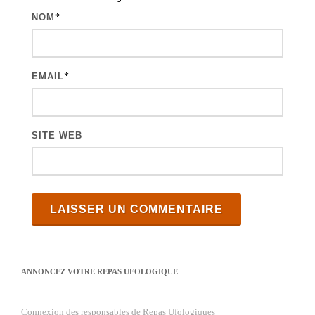
l
NOM
*
e
s
EMAIL
*
SITE WEB
ANNONCEZ VOTRE REPAS UFOLOGIQUE
Connexion des responsables de Repas Ufologiques