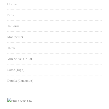
Orléans
Paris
Toulouse
Montpellier
Tours
Villeneuve-sur-Lot
Lomé (Togo)
Douala (Cameroun)
Ovnis Ufo