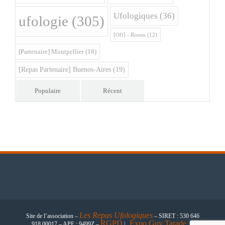
Ufologiques
(36)
ufologie
(305)
[Off] - Rouen
(12)
[Partenaire] Montpellier
(18)
[Repas Partenaire] Buenos-Aires
(19)
Populaire
Récent
Les
Repas Ufologiques
Site de l’association –
– SIRET : 530 646
RGPD
Expo Guy Tarade
918 00017 – APE : 9499Z –
|
|