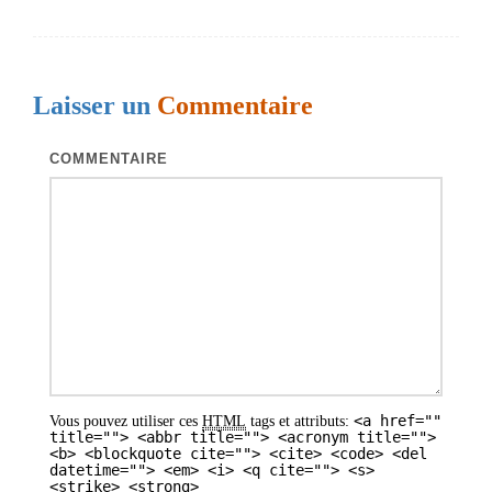
g
a
t
Laisser un
Commentaire
i
o
COMMENTAIRE
n
d
e
s
a
r
t
<a href=""
Vous pouvez utiliser ces
HTML
tags et attributs:
i
title=""> <abbr title=""> <acronym title="">
<b> <blockquote cite=""> <cite> <code> <del
datetime=""> <em> <i> <q cite=""> <s>
c
<strike> <strong>