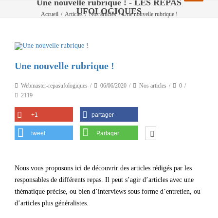
Une nouvelle rubrique ! - LES REPAS
UFOLOGIQUES
Accueil
/
Articles
/
Nos articles
/
Une nouvelle rubrique !
Une nouvelle rubrique !
Webmaster-repasufologiques
06/06/2020
Nos articles
0
2119
+1
partager
tweet
Partager
Nous vous proposons ici de découvrir des articles rédigés par les
responsables de différents repas. Il peut s’agir d’articles avec une
thématique précise, ou bien d’interviews sous forme d’entretien, ou
d’articles plus généralistes.