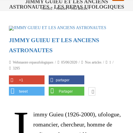
JIMMY GUIEU ET LES ANCIENS
ASTRONAUTES - LES REPAS UFOLOGIQUES
Accueil
/
Articles
/
Nos articles
/
JIMMY GUIEU ET LES ANCIENS ASTRONAUTES
JIMMY GUIEU ET LES ANCIENS
ASTRONAUTES
Webmaster-repasufologiques
05/06/2020
Nos articles
1
3295
+1
partager
tweet
Partager
J
immy Guieu (1926-2000), ufologue,
romancier, chercheur, homme de