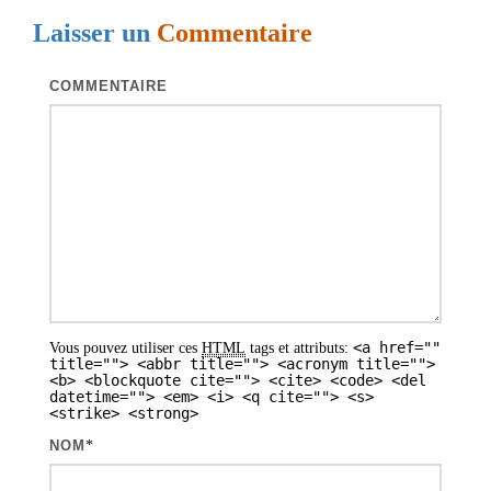
a
Laisser un
Commentaire
t
i
COMMENTAIRE
o
n
d
e
s
a
r
<a href=""
Vous pouvez utiliser ces
HTML
tags et attributs:
t
title=""> <abbr title=""> <acronym title="">
<b> <blockquote cite=""> <cite> <code> <del
i
datetime=""> <em> <i> <q cite=""> <s>
<strike> <strong>
c
NOM
*
l