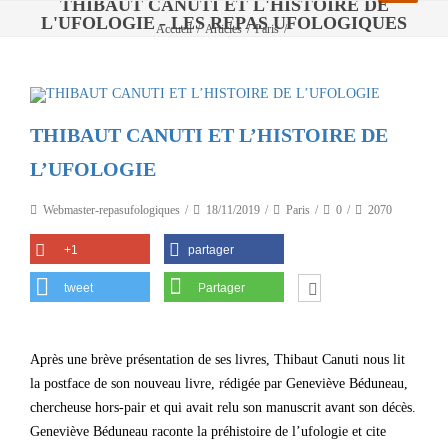
THIBAUT CANUTI ET L'HISTOIRE DE
L'UFOLOGIE - LES REPAS UFOLOGIQUES
Accueil
/
Articles
/
Paris
/
THIBAUT CANUTI ET L’HISTOIRE DE L’UFOLOGIE
THIBAUT CANUTI ET L’HISTOIRE DE
L’UFOLOGIE
Webmaster-repasufologiques
18/11/2019
Paris
0
2070
+1
partager
tweet
Partager
Après une brève présentation de ses livres, Thibaut Canuti nous lit
la postface de son nouveau livre, rédigée par Geneviève Béduneau,
chercheuse hors-pair et qui avait relu son manuscrit avant son décès.
Geneviève Béduneau raconte la préhistoire de l’ufologie et cite