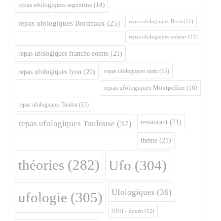
repas ufologiques argentine
(18)
repas ufologiques Brest
(11)
repas ufologiques Bordeaux
(25)
repas ufologiques colmar
(11)
repas ufologiques franche comte
(21)
repas ufologiques metz
(15)
repas ufologiques lyon
(20)
repas ufologiques Montpellier
(16)
repas ufologiques Toulon
(13)
restaurant
(21)
repas ufologiques Toulouse
(37)
théme
(21)
théories
(282)
Ufo
(304)
Ufologiques
(36)
ufologie
(305)
[Off] - Rouen
(12)