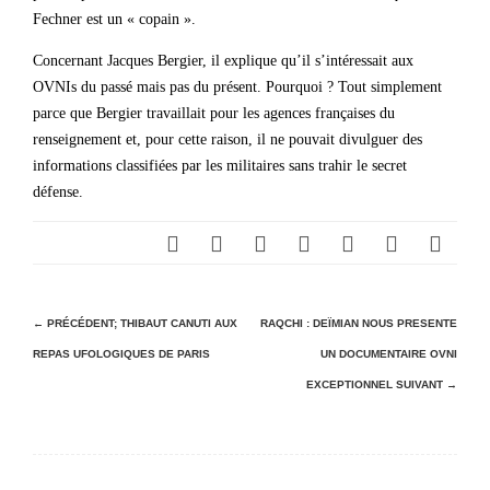
Fechner est un « copain ».
Concernant Jacques Bergier, il explique qu’il s’intéressait aux
OVNIs du passé mais pas du présent. Pourquoi ? Tout simplement
parce que Bergier travaillait pour les agences françaises du
renseignement et, pour cette raison, il ne pouvait divulguer des
informations classifiées par les militaires sans trahir le secret
défense.
N
← PRÉCÉDENT;
THIBAUT CANUTI AUX
RAQCHI : DEÏMIAN NOUS PRESENTE
REPAS UFOLOGIQUES DE PARIS
UN DOCUMENTAIRE OVNI
a
EXCEPTIONNEL
SUIVANT →
v
i
g