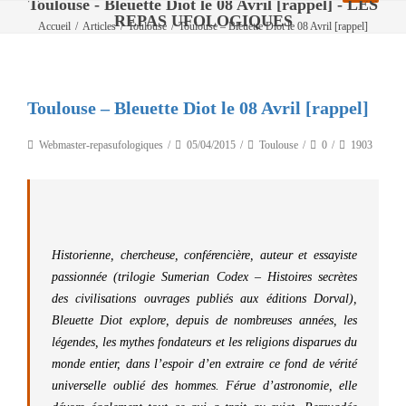
Toulouse - Bleuette Diot le 08 Avril [rappel] - LES
REPAS UFOLOGIQUES
Accueil
/
Articles
/
Toulouse
/
Toulouse – Bleuette Diot le 08 Avril [rappel]
Toulouse – Bleuette Diot le 08 Avril [rappel]
Webmaster-repasufologiques
05/04/2015
Toulouse
0
1903
Historienne, chercheuse, conférencière, auteur et essayiste
passionnée (trilogie Sumerian Codex – Histoires secrètes
des civilisations ouvrages publiés aux éditions Dorval),
Bleuette Diot explore, depuis de nombreuses années, les
légendes, les mythes fondateurs et les religions disparues du
monde entier, dans l’espoir d’en extraire ce fond de vérité
universelle oublié des hommes. Férue d’astronomie, elle