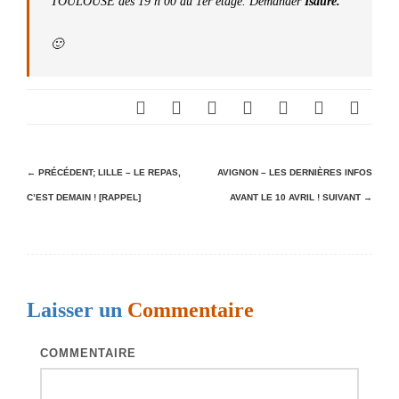
TOULOUSE dés 19 h 00 au 1er étage. Demander
Isaure.
🙂
N
← PRÉCÉDENT;
LILLE – LE REPAS,
AVIGNON – LES DERNIÈRES INFOS
C’EST DEMAIN ! [RAPPEL]
AVANT LE 10 AVRIL !
SUIVANT →
a
v
i
g
Laisser un
Commentaire
a
t
COMMENTAIRE
i