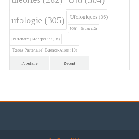
Ufo
(304)
Ufologiques
(36)
ufologie
(305)
[Off] - Rouen
(12)
[Partenaire] Montpellier
(18)
[Repas Partenaire] Buenos-Aires
(19)
Populaire
Récent