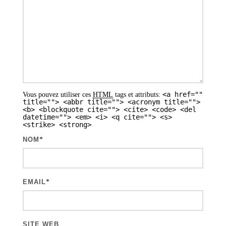
o
n
d
e
s
a
<a href=""
Vous pouvez utiliser ces
HTML
tags et attributs:
r
title=""> <abbr title=""> <acronym title="">
<b> <blockquote cite=""> <cite> <code> <del
t
datetime=""> <em> <i> <q cite=""> <s>
<strike> <strong>
i
NOM
*
c
l
e
EMAIL
*
s
SITE WEB