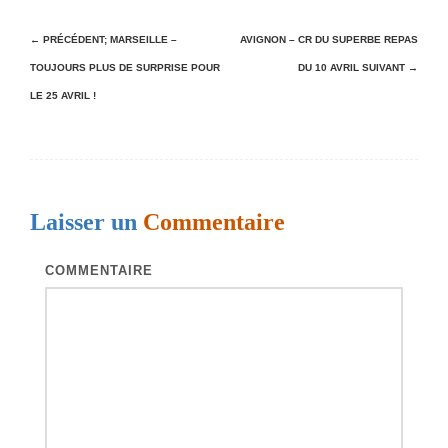
N
← PRÉCÉDENT;
MARSEILLE –
AVIGNON – CR DU SUPERBE REPAS
TOUJOURS PLUS DE SURPRISE POUR
DU 10 AVRIL
SUIVANT →
a
LE 25 AVRIL !
v
i
g
a
Laisser un
Commentaire
t
i
COMMENTAIRE
o
n
d
e
s