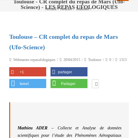
Toulouse - CR complet du repas de Mars (Ufo-
Science) - LES REPAS UFOLOGIQUES
Accueil
/
Articles
/
Toulouse
/
Toulouse – CR complet du repas de Mars (Ufo-Science)
Toulouse – CR complet du repas de Mars
(Ufo-Science)
Webmaster-repasufologiques
20/04/2015
Toulouse
0
1313
+1
partager
tweet
Partager
Mathieu ADER
– Collecte et Analyse de données
scientifiques pour l’étude des Phénomènes Aérospatiaux