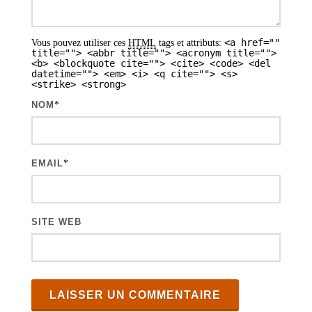
a
r
<a href=""
Vous pouvez utiliser ces
HTML
tags et attributs:
t
title=""> <abbr title=""> <acronym title="">
<b> <blockquote cite=""> <cite> <code> <del
i
datetime=""> <em> <i> <q cite=""> <s>
<strike> <strong>
c
NOM
*
l
e
s
EMAIL
*
SITE WEB