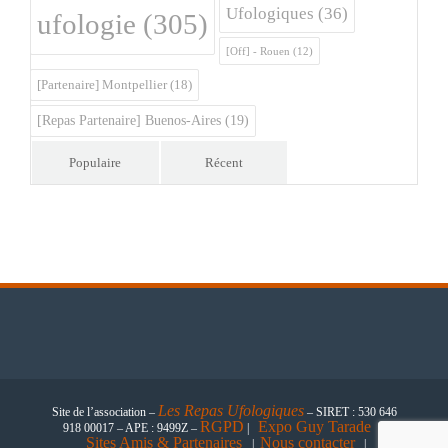
Ufologiques
(36)
ufologie
(305)
[Off] - Rouen
(12)
[Partenaire] Montpellier
(18)
[Repas Partenaire] Buenos-Aires
(19)
Populaire
Récent
Les
Repas Ufologiques
Site de l’association –
– SIRET : 530 646
RGPD
Expo Guy Tarade
918 00017 – APE : 9499Z –
|
|
Sites Amis & Partenaires
Nous contacter
|
|