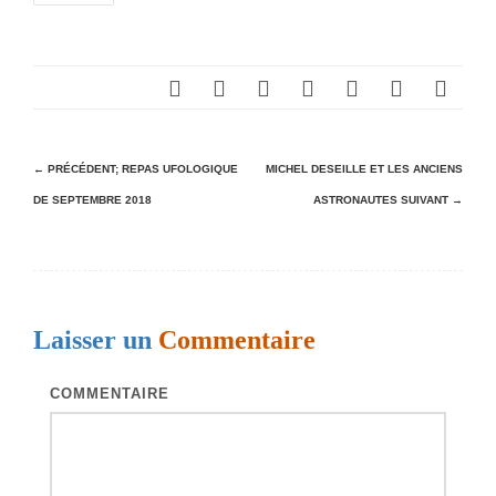
N
← PRÉCÉDENT;
REPAS UFOLOGIQUE
MICHEL DESEILLE ET LES ANCIENS
DE SEPTEMBRE 2018
ASTRONAUTES
SUIVANT →
a
v
i
g
Laisser un
Commentaire
a
t
COMMENTAIRE
i
o
n