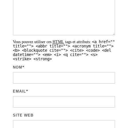
d
e
s
a
<a href=""
Vous pouvez utiliser ces
HTML
tags et attributs:
r
title=""> <abbr title=""> <acronym title="">
<b> <blockquote cite=""> <cite> <code> <del
t
datetime=""> <em> <i> <q cite=""> <s>
<strike> <strong>
i
NOM
*
c
l
e
EMAIL
*
s
SITE WEB