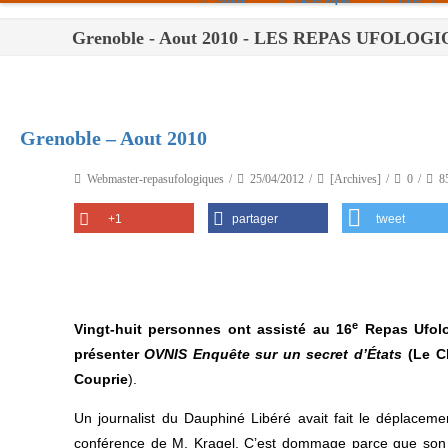
Grenoble - Aout 2010 - LES REPAS UFOLOG
Paris
Toulouse
Bordeaux
Grenoble – Aout 2010
Montpellier
Webmaster-repasufologiques
25/04/2012
[Archives]
0
8
Nantes
+1
partager
tweet
Tours
Orléans
Carpentras
e
Vingt-huit personnes ont assisté au 16
Repas Ufolo
Strasbourg
présenter
OVNIS Enquête sur un secret d’États
(Le Ch
Couprie
).
Un journalist du Dauphiné Libéré avait fait le déplacement
conférence de M. Kragel. C’est dommage parce que son pap