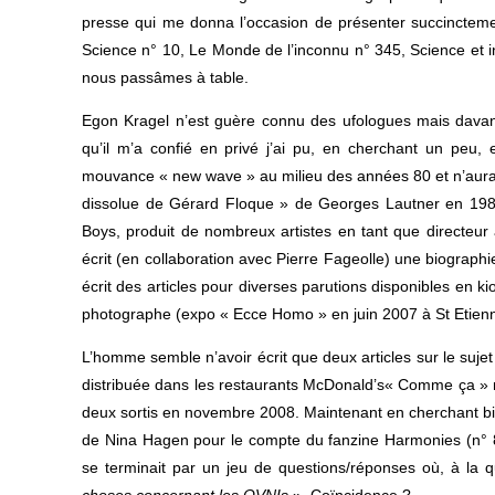
presse qui me donna l’occasion de présenter succinctemen
Science n° 10, Le Monde de l’inconnu n° 345, Science et 
nous passâmes à table.
Egon Kragel n’est guère connu des ufologues mais davant
qu’il m’a confié en privé j’ai pu, en cherchant un peu, 
mouvance « new wave » au milieu des années 80 et n’aura g
dissolue de Gérard Floque » de Georges Lautner en 198
Boys, produit de nombreux artistes en tant que directeur a
écrit (en collaboration avec Pierre Fageolle) une biograp
écrit des articles pour diverses parutions disponibles en ki
photographe (expo « Ecce Homo » en juin 2007 à St Etienn
L’homme semble n’avoir écrit que deux articles sur le suje
distribuée dans les restaurants McDonald’s
« Comme ça » 
deux sortis en novembre 2008. Maintenant en cherchant bie
de Nina Hagen pour le compte du fanzine Harmonies (n° 8,
se terminait par un jeu de questions/réponses où, à la q