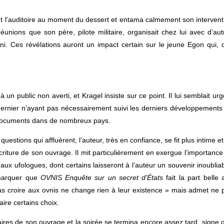
ant l’auditoire au moment du dessert et entama calmement son intervent
 réunions que son père, pilote militaire, organisait chez lui avec d’aut
’ovni. Ces révélations auront un impact certain sur le jeune Egon qui, 
à un public non averti, et Kragel insiste sur ce point. Il lui semblait urg
e dernier n’ayant pas nécessairement suivi les derniers développements
de documents dans de nombreux pays.
uestions qui affluèrent, l’auteur, très en confiance, se fit plus intime et
criture de son ouvrage. Il mit particulièrement en exergue l’importance
ux ufologues, dont certains laisseront à l’auteur un souvenir inoubliab
emarquer que
OVNIS Enquête sur un secret d’États
fait la part belle 
pas croire aux ovnis ne change rien à leur existence » mais admet ne 
aire certains choix.
res de son ouvrage et la soirée se termina encore assez tard, signe 