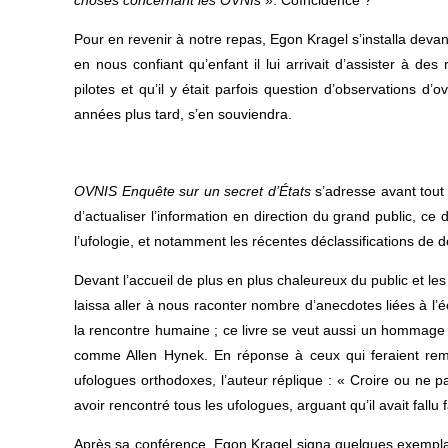
choses concernant les OVNIs
». Coïncidence ?
Pour en revenir à notre repas, Egon Kragel s’installa dev
en nous confiant qu’enfant il lui arrivait d’assister à des
pilotes et qu’il y était parfois question d’observations d
années plus tard, s’en souviendra.
OVNIS Enquête sur un secret d’États
s’adresse avant tout 
d’actualiser l’information en direction du grand public, c
l’ufologie, et notamment les récentes déclassifications 
Devant l’accueil de plus en plus chaleureux du public et les q
laissa aller à nous raconter nombre d’anecdotes liées à l’é
la rencontre humaine ; ce livre se veut aussi un hommage a
comme Allen Hynek. En réponse à ceux qui feraient r
ufologues orthodoxes, l’auteur réplique : « Croire ou ne 
avoir rencontré tous les ufologues, arguant qu’il avait fallu f
Après sa conférence, Egon Kragel signa quelques exemplai