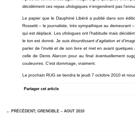
décidément ces repas ufologiques n’engendrent pas l’ennu
Le papier que le Dauphiné Libéré a publié dans son éditi
Rossetti – le journaliste, très sympathique au demeurant – d
qui est déplacé. Les ufologues ont l’habitude mais décidém
le ton est donné. Je suis
étourdissant d’agitation et d’imag
parler de l’invité et de son livre et met en avant quelque
celle de Denis Alarcon pour au final éventuellement 
couleuvres. C’est dommage, vraiment.
Le prochain RUG se tiendra le jeudi 7 octobre 2010 et nous 
Partager cet article
← PRÉCÉDENT;
GRENOBLE – AOUT 2010
N
a
v