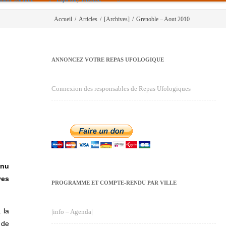
Accueil
/
Articles
/
[Archives]
/
Grenoble – Aout 2010
ANNONCEZ VOTRE REPAS UFOLOGIQUE
Connexion des responsables de Repas Ufologiques
enu
ves
PROGRAMME ET COMPTE-RENDU PAR VILLE
 la
|info – Agenda|
 de