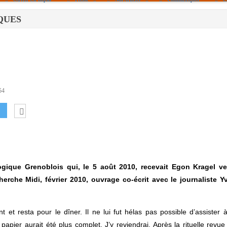
IQUES
Politique De Cookies (UE)
|info – Agenda|
|Article De Presse|
[Archives]
Non Assigné
54
gique Grenoblois qui, le 5 août 2010, recevait Egon Kragel v
erche Midi, février 2010, ouvrage co-écrit avec le journaliste Y
 et resta pour le dîner. Il ne lui fut hélas pas possible d’assister à
ier aurait été plus complet. J’y reviendrai. Après la rituelle revue