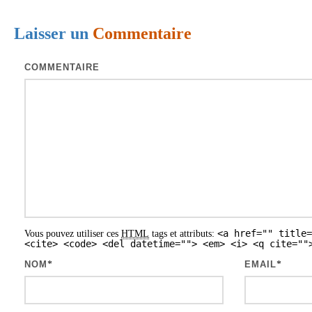
i
Laisser un
Commentaire
g
a
COMMENTAIRE
t
i
o
n
d
e
s
<a href="" title=
Vous pouvez utiliser ces
HTML
tags et attributs:
a
<cite> <code> <del datetime=""> <em> <i> <q cite=""
r
NOM
*
EMAIL
*
t
i