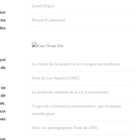
Lomé (Togo)
ion
res
Douala (Cameroun)
des
Ovnis Ufo
ent
La vitesse de la lumière et les voyages interstellaires
 de
Ovni de Los Angeles (1942)
 se
La recherche obstinée de la vie Extra-terrestre
 de
le,
5 types de civilisations extraterrestres: une étonnante
aux
classification
pas
Ovni: les photographies Trent de 1950
que