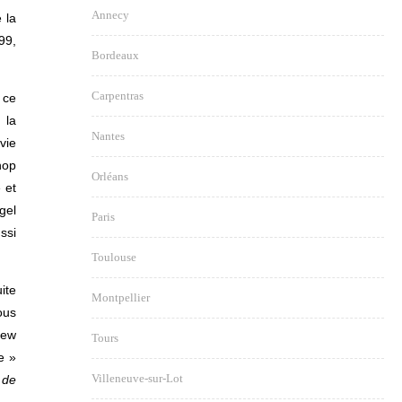
Annecy
 la
99,
Bordeaux
Carpentras
 ce
 la
Nantes
vie
hop
Orléans
 et
gel
Paris
ssi
Toulouse
ite
Montpellier
ous
iew
Tours
e »
Villeneuve-sur-Lot
 de