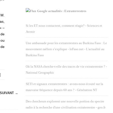
Google actualités : Extraterrestres
 M.
as,
Si les ET nous contactent, comment réagir? - Sciences et
» –
Avenir
 de
 ou
Une ambassade pour les extraterrestres au Burkina Faso : Le
 de
mouvement raëlien s’explique - leFaso.net - L'actualité au
Burkina Faso
Où la NASA cherche-t-elle des traces de vie extraterrestre ? -
National Geographic
SETI et signaux extraterrestres : avons-nous écouté sur la
mauvaise fréquence depuis 60 ans ? - Génération NT
SUIVANT →
Des chercheurs explorent une nouvelle portion du spectre
radio à la recherche d'une civilisation extraterrestre - geo.fr