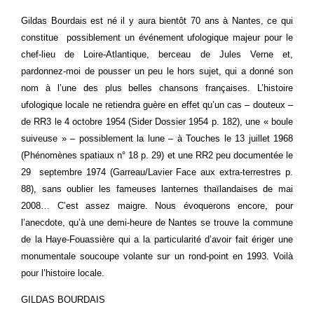
Gildas Bourdais est né il y aura bientôt 70 ans à Nantes, ce qui
constitue possiblement un événement ufologique majeur pour le
chef-lieu de Loire-Atlantique, berceau de Jules Verne et,
pardonnez-moi de pousser un peu le hors sujet, qui a donné son
nom à l’une des plus belles chansons françaises. L’histoire
ufologique locale ne retiendra guère en effet qu’un cas – douteux –
de RR3 le 4 octobre 1954 (Sider Dossier 1954 p. 182), une « boule
suiveuse » – possiblement la lune – à Touches le 13 juillet 1968
(Phénomènes spatiaux n° 18 p. 29) et une RR2 peu documentée le
29 septembre 1974 (Garreau/Lavier Face aux extra-terrestres p.
88), sans oublier les fameuses lanternes thaïlandaises de mai
2008… C’est assez maigre. Nous évoquerons encore, pour
l’anecdote, qu’à une demi-heure de Nantes se trouve la commune
de la Haye-Fouassière qui a la particularité d’avoir fait ériger une
monumentale soucoupe volante sur un rond-point en 1993. Voilà
pour l’histoire locale.
GILDAS BOURDAIS