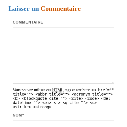
g
Laisser un
Commentaire
a
t
COMMENTAIRE
i
o
n
d
e
s
a
<a href=""
Vous pouvez utiliser ces
HTML
tags et attributs:
r
title=""> <abbr title=""> <acronym title="">
<b> <blockquote cite=""> <cite> <code> <del
t
datetime=""> <em> <i> <q cite=""> <s>
<strike> <strong>
i
NOM
*
c