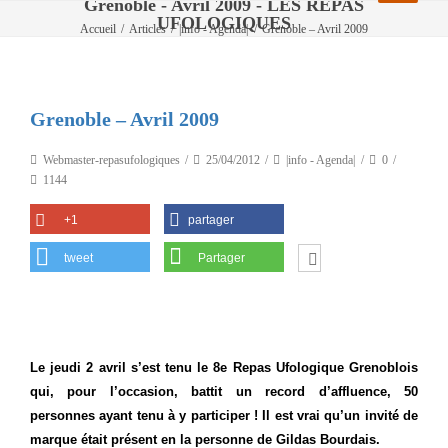
Grenoble - Avril 2009 - LES REPAS
UFOLOGIQUES
Accueil
/
Articles
/
|info - Agenda|
/
Grenoble – Avril 2009
Grenoble – Avril 2009
Webmaster-repasufologiques
25/04/2012
|info - Agenda|
0
1144
+1
partager
tweet
Partager
Le jeudi 2 avril s’est tenu le 8e Repas Ufologique Grenoblois
qui, pour l’occasion, battit un record d’affluence, 50
personnes ayant tenu à y participer ! Il est vrai qu’un invité de
marque était présent en la personne de Gildas Bourdais.