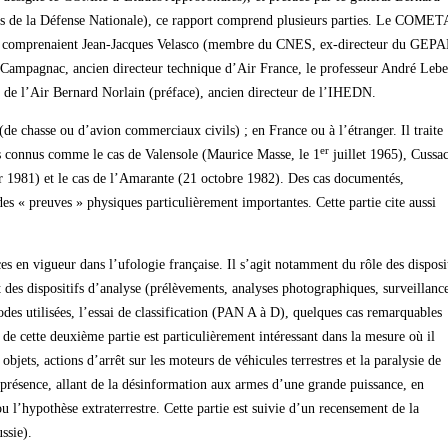
des de la Défense Nationale), ce rapport comprend plusieurs parties. Le COMET
bres comprenaient Jean-Jacques Velasco (membre du CNES, ex-directeur du GEP
ampagnac, ancien directeur technique d’Air France, le professeur André Leb
 de l’Air Bernard Norlain (préface), ancien directeur de l’IHEDN.
de chasse ou d’avion commerciaux civils) ; en France ou à l’étranger. Il traite
er
us connus comme le cas de Valensole (Maurice Masse, le 1
juillet 1965), Cussa
er 1981) et le cas de l’Amarante (21 octobre 1982). Des cas documentés,
des « preuves » physiques particulièrement importantes. Cette partie cite aussi
es en vigueur dans l’ufologie française. Il s’agit notamment du rôle des disposi
et des dispositifs d’analyse (prélèvements, analyses photographiques, surveillanc
es utilisées, l’essai de classification (PAN A à D), quelques cas remarquables
de cette deuxième partie est particulièrement intéressant dans la mesure où il
bjets, actions d’arrêt sur les moteurs de véhicules terrestres et la paralysie de
n présence, allant de la désinformation aux armes d’une grande puissance, en
l’hypothèse extraterrestre. Cette partie est suivie d’un recensement de la
ssie).