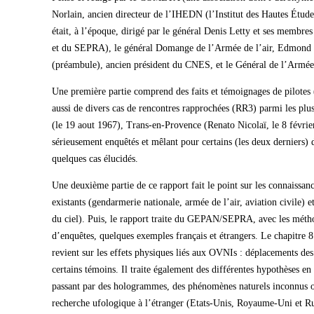
Norlain, ancien directeur de l’IHEDN (l’Institut des Hautes Étu
était, à l’époque, dirigé par le général Denis Letty et ses mem
et du SEPRA), le général Domange de l’Armée de l’air, Edmond C
(préambule), ancien président du CNES, et le Général de l’Armée
Une première partie comprend des faits et témoignages de pilotes (
aussi de divers cas de rencontres rapprochées (RR3) parmi les pl
(le 19 aout 1967), Trans-en-Provence (Renato Nicolaï, le 8 févri
sérieusement enquêtés et mêlant pour certains (les deux derniers) 
quelques cas élucidés.
Une deuxième partie de ce rapport fait le point sur les connaissanc
existants (gendarmerie nationale, armée de l’air, aviation civile) 
du ciel). Puis, le rapport traite du GEPAN/SEPRA, avec les méthod
d’enquêtes, quelques exemples français et étrangers. Le chapitre 8 
revient sur les effets physiques liés aux OVNIs : déplacements des o
certains témoins. Il traite également des différentes hypothèses e
passant par des hologrammes, des phénomènes naturels inconnus ou 
recherche ufologique à l’étranger (Etats-Unis, Royaume-Uni et Ru