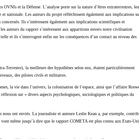
es OVNIs et la Défense. L’analyse porte sur la nature d’êtres extraterrestres, le
tre et nationale. Les auteurs du projet réfléchissent également aux implications su
 concernés. Ils s’intéressent également aux implications scientifiques et
e les auteurs du rapport s’intéressent aux apparitions envers notre civilisation
ielle et ils s’interrogent enfin sur les conséquences d’un contact au niveau des
-Terrestre), la meilleure des hypothèses selon eux, étaient particulièrement
veaux, des pilotes civils et militaires.
mes, la vie dans l’univers, la colonisation de l’espace, ainsi que l’affaire Roswe
éflexion sur « divers aspects psychologiques, sociologiques et politiques du
nous ont enviés. La journaliste et auteure Leslie Kean a, par exemple, contri
ues vont même jusqu’à dire que le rapport COMETA est plus connu aux Etats-Uni