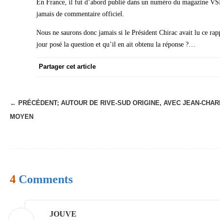
En France, il fut d’abord publié dans un numéro du magazine VSD 
jamais de commentaire officiel.
Nous ne saurons donc jamais si le Président Chirac avait lu ce rapp
jour posé la question et qu’il en ait obtenu la réponse ?…
Partager cet article
← PRÉCÉDENT;
AUTOUR DE RIVE-SUD ORIGINE, AVEC JEAN-CHA
N
MOYEN
a
v
i
g
4
Comments
a
t
i
JOUVE