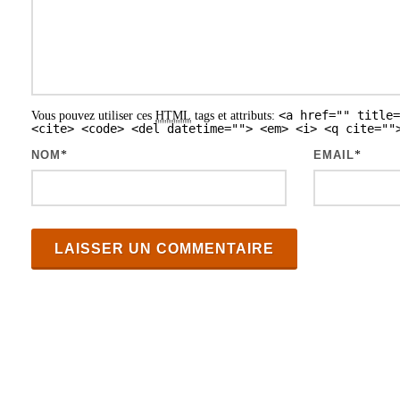
<a href="" title=
Vous pouvez utiliser ces
HTML
tags et attributs:
<cite> <code> <del datetime=""> <em> <i> <q cite=""
NOM
*
EMAIL
*