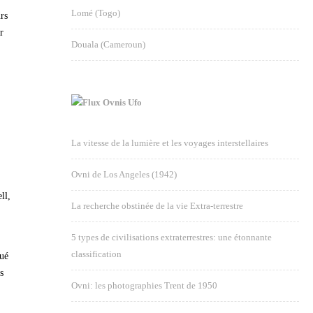
Lomé (Togo)
urs
r
Douala (Cameroun)
Ovnis Ufo
La vitesse de la lumière et les voyages interstellaires
Ovni de Los Angeles (1942)
ll,
La recherche obstinée de la vie Extra-terrestre
5 types de civilisations extraterrestres: une étonnante
classification
bué
s
Ovni: les photographies Trent de 1950