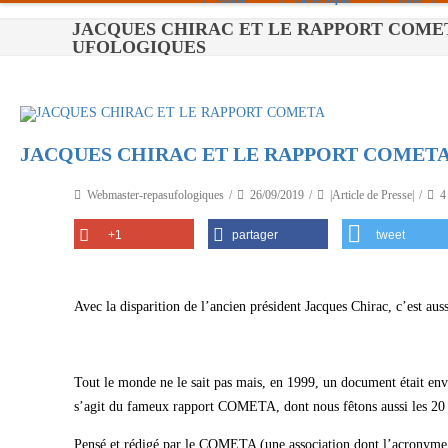
JACQUES CHIRAC ET LE RAPPORT COMET
Paris
UFOLOGIQUES
Toulouse
Bordeaux
JACQUES CHIRAC ET LE RAPPORT COMET
Montpellier
Nantes
Webmaster-repasufologiques
26/09/2019
|Article de Presse|
4
Tours
+1
partager
tweet
Orléans
Carpentras
Avec la disparition de l’ancien président Jacques Chirac, c’est auss
Strasbourg
Tout le monde ne le sait pas mais, en 1999, un document était env
s’agit du fameux rapport COMETA, dont nous fêtons aussi les 20 
Pensé et rédigé par le COMETA (une association dont l’acronyme 