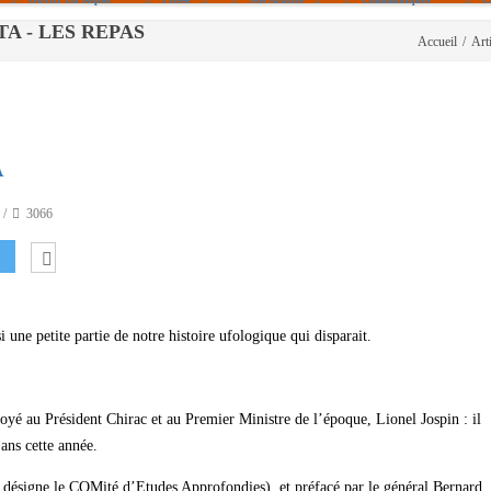
A - LES REPAS
Accueil
/
Art
Politique De Cookies (UE)
|info – Agenda|
|Article De Presse|
[Archives]
A
Non Assigné
3066
i une petite partie de notre histoire ufologique qui disparait.
oyé au Président Chirac et au Premier Ministre de l’époque, Lionel Jospin : il
ans cette année.
désigne le COMité d’Etudes Approfondies), et préfacé par le général Bernard