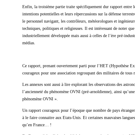
Enfin, la troisième partie traite spécifiquement dur rapport entre l
intentions potentielles et leurs répercussions sur la défense terres
le personnel navigant, les contrôleurs, météorologues et ingénieurs
techniques, politiques et religieuses. Il est intéressant de noter qu
industriellement développée mais aussi à celles de l’ère pré-industr
médias.
Ce rapport, prenant ouvertement parti pour l’HET (Hypothèse Extra
courageux pour une association regroupant des militaires de tous ni
Les annexes sont aussi à lire explorant les observations des astrono
l’ancienneté du phénomène OVNI (pré-arnoldienne), ainsi qu’une r
phénomène OVNI ».
Un rapport courageux pour l’époque que nombre de pays étrangers 
à le faire connaitre aux Etats-Unis. Et certaines mauvaises lang
qu’en France… !