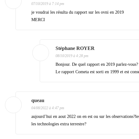
07/10/2019 à 7:14 pm
o
je voudrai les résulta du rapport sur les ovni en 2019
n
MERCI
d
e
s
Stéphane ROYER
a
08/10/2019 à 4:28 pm
Bonjour. De quel rapport en 2019 parlez-vous?
r
Le rapport Cometa est sorti en 1999 et est consul
t
i
c
queau
l
04/08/2022 à 4:47 pm
e
aujourd’hui en aout 2022 on en est ou sur les observations?les
les technologies extra terrestre?
s