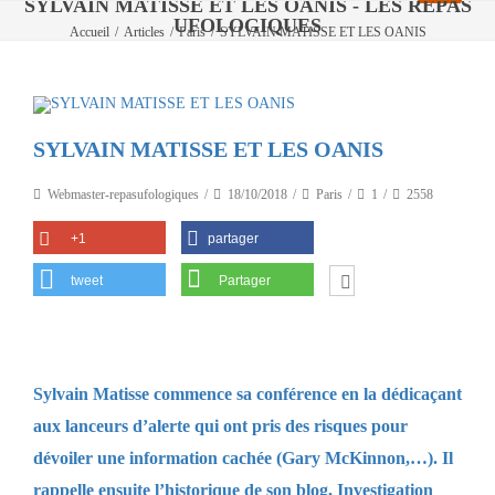
SYLVAIN MATISSE ET LES OANIS - LES REPAS
UFOLOGIQUES
Accueil
/
Articles
/
Paris
/
SYLVAIN MATISSE ET LES OANIS
SYLVAIN MATISSE ET LES OANIS
Webmaster-repasufologiques
18/10/2018
Paris
1
2558
+1
partager
tweet
Partager
Sylvain Matisse commence sa conférence en la dédicaçant
aux lanceurs d’alerte qui ont pris des risques pour
dévoiler une information cachée (Gary McKinnon,…). Il
rappelle ensuite l’historique de son blog, Investigation