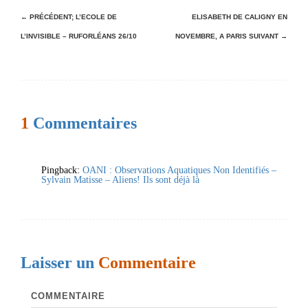
N
← PRÉCÉDENT;
L’ECOLE DE
ELISABETH DE CALIGNY EN
L’INVISIBLE – RUFORLÉANS 26/10
NOVEMBRE, A PARIS
SUIVANT →
a
v
i
g
1
Commentaires
a
t
Pingback:
OANI : Observations Aquatiques Non Identifiés –
i
Sylvain Matisse – Aliens! Ils sont déjà là
o
n
d
e
Laisser un
Commentaire
s
COMMENTAIRE
a