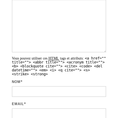
r
t
i
c
l
e
s
<a href=""
Vous pouvez utiliser ces
HTML
tags et attributs:
title=""> <abbr title=""> <acronym title="">
<b> <blockquote cite=""> <cite> <code> <del
datetime=""> <em> <i> <q cite=""> <s>
<strike> <strong>
NOM
*
EMAIL
*