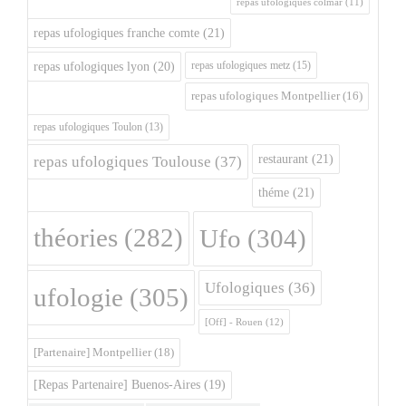
repas ufologiques colmar
(11)
repas ufologiques franche comte
(21)
repas ufologiques metz
(15)
repas ufologiques lyon
(20)
repas ufologiques Montpellier
(16)
repas ufologiques Toulon
(13)
restaurant
(21)
repas ufologiques Toulouse
(37)
théme
(21)
théories
(282)
Ufo
(304)
Ufologiques
(36)
ufologie
(305)
[Off] - Rouen
(12)
[Partenaire] Montpellier
(18)
[Repas Partenaire] Buenos-Aires
(19)