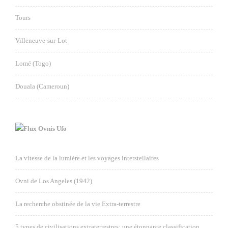
Tours
Villeneuve-sur-Lot
Lomé (Togo)
Douala (Cameroun)
Ovnis Ufo
La vitesse de la lumière et les voyages interstellaires
Ovni de Los Angeles (1942)
La recherche obstinée de la vie Extra-terrestre
5 types de civilisations extraterrestres: une étonnante classification