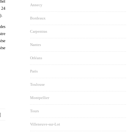
chel
Annecy
e 24
).
Bordeaux
 des
Carpentras
stre
hèse
Nantes
hèse
Orléans
Paris
Toulouse
Montpellier
Tours
Villeneuve-sur-Lot