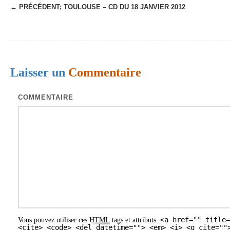
← PRÉCÉDENT;
TOULOUSE – CD DU 18 JANVIER 2012
N
a
v
i
Laisser un
Commentaire
g
a
COMMENTAIRE
t
i
o
n
d
e
s
<a href="" title=
Vous pouvez utiliser ces
HTML
tags et attributs:
a
<cite> <code> <del datetime=""> <em> <i> <q cite=""