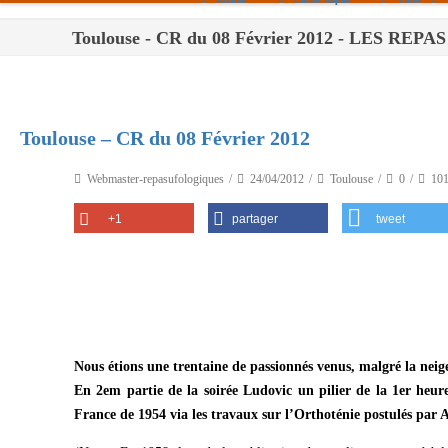
Toulouse - CR du 08 Février 2012 - LES RE
Paris
Toulouse
Bordeaux
Toulouse – CR du 08 Février 2012
Montpellier
Webmaster-repasufologiques
24/04/2012
Toulouse
0
10
Nantes
+1
partager
tweet
Tours
Orléans
Carpentras
Strasbourg
Nous étions une trentaine de passionnés venus, malgré la neige
En 2em partie de la soirée Ludovic un pilier de la 1er heur
France de 1954 via les travaux sur l’Orthoténie postulés par