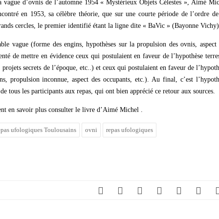
 la vague d’ovnis de l’automne 1954 « Mystérieux Objets Célestes », Aimé Mi
contré en 1953, sa célèbre théorie, que sur une courte période de l’ordre d
grands cercles, le premier identifié étant la ligne dite « BaVic » (Bayonne Vichy)
able vague (forme des engins, hypothèses sur la propulsion des ovnis, aspect
tenté de mettre en évidence ceux qui postulaient en faveur de l’hypothèse terre
, projets secrets de l’époque, etc..) et ceux qui postulaient en faveur de l’hypot
ns, propulsion inconnue, aspect des occupants, etc.). Au final, c’est l’hypot
de tous les participants aux repas, qui ont bien apprécié ce retour aux sources.
nt en savoir plus consulter le livre d’Aimé Michel .
repas ufologiques Toulousains
ovni
repas ufologiques