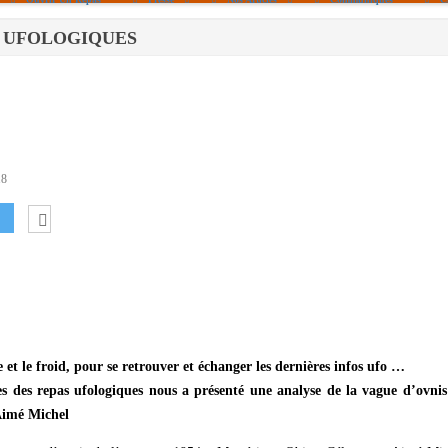
PAS UFOLOGIQUES
Politique De Cookies (UE)
|info – Agenda|
|Article De Presse|
[Archives]
Non Assigné
18
 et le froid, pour se retrouver et échanger les dernières infos ufo …
es des repas ufologiques nous a présenté une analyse de la vague d’ovnis
 Aimé Michel