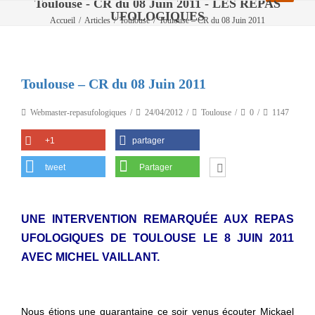
Toulouse - CR du 08 Juin 2011 - LES REPAS
UFOLOGIQUES
Accueil
/
Articles
/
Toulouse
/
Toulouse – CR du 08 Juin 2011
Toulouse – CR du 08 Juin 2011
Webmaster-repasufologiques
24/04/2012
Toulouse
0
1147
+1
partager
tweet
Partager
UNE INTERVENTION REMARQUÉE AUX REPAS
UFOLOGIQUES DE TOULOUSE LE 8 JUIN 2011
AVEC MICHEL VAILLANT.
Nous étions une quarantaine ce soir venus écouter Mickael