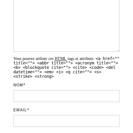
o
n
d
e
s
a
<a href=""
Vous pouvez utiliser ces
HTML
tags et attributs:
r
title=""> <abbr title=""> <acronym title="">
<b> <blockquote cite=""> <cite> <code> <del
t
datetime=""> <em> <i> <q cite=""> <s>
<strike> <strong>
i
NOM
*
c
l
e
EMAIL
*
s