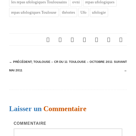
les repas ufologiques Toulousains
ovni
repas ufologiques
repas ufologiques Toulouse
théories
Ufo
ufologie
N
← PRÉCÉDENT;
TOULOUSE – CR DU 11
TOULOUSE – OCTOBRE 2011
SUIVANT
MAI 2011
→
a
v
i
g
Laisser un
Commentaire
a
t
COMMENTAIRE
i