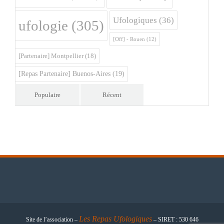
Ufologiques
(36)
ufologie
(305)
[Off] - Rouen
(12)
[Partenaire] Montpellier
(18)
[Repas Partenaire] Buenos-Aires
(19)
Populaire
Récent
Les
Repas Ufologiques
Site de l’association –
– SIRET : 530 646