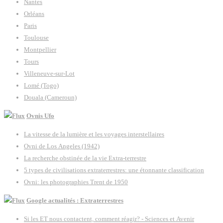
Nantes
Orléans
Paris
Toulouse
Montpellier
Tours
Villeneuve-sur-Lot
Lomé (Togo)
Douala (Cameroun)
Ovnis Ufo
La vitesse de la lumière et les voyages interstellaires
Ovni de Los Angeles (1942)
La recherche obstinée de la vie Extra-terrestre
5 types de civilisations extraterrestres: une étonnante classification
Ovni: les photographies Trent de 1950
Google actualités : Extraterrestres
Si les ET nous contactent, comment réagir? - Sciences et Avenir