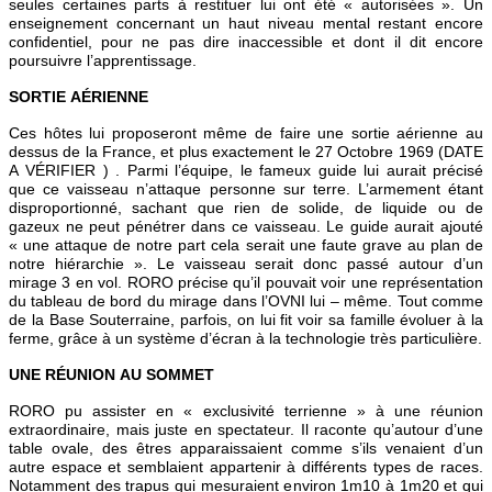
seules certaines parts à restituer lui ont été « autorisées ». Un
enseignement concernant un haut niveau mental restant encore
confidentiel, pour ne pas dire inaccessible et dont il dit encore
poursuivre l’apprentissage.
SORTIE AÉRIENNE
Ces hôtes lui proposeront même de faire une sortie aérienne au
dessus de la France, et plus exactement le 27 Octobre 1969 (DATE
A VÉRIFIER ) . Parmi l’équipe, le fameux guide lui aurait précisé
que ce vaisseau n’attaque personne sur terre. L’armement étant
disproportionné, sachant que rien de solide, de liquide ou de
gazeux ne peut pénétrer dans ce vaisseau. Le guide aurait ajouté
« une attaque de notre part cela serait une faute grave au plan de
notre hiérarchie ». Le vaisseau serait donc passé autour d’un
mirage 3 en vol. RORO précise qu’il pouvait voir une représentation
du tableau de bord du mirage dans l’OVNI lui – même. Tout comme
de la Base Souterraine, parfois, on lui fit voir sa famille évoluer à la
ferme, grâce à un système d’écran à la technologie très particulière.
UNE RÉUNION AU SOMMET
RORO pu assister en « exclusivité terrienne » à une réunion
extraordinaire, mais juste en spectateur. Il raconte qu’autour d’une
table ovale, des êtres apparaissaient comme s’ils venaient d’un
autre espace et semblaient appartenir à différents types de races.
Notamment des trapus qui mesuraient environ 1m10 à 1m20 et qui