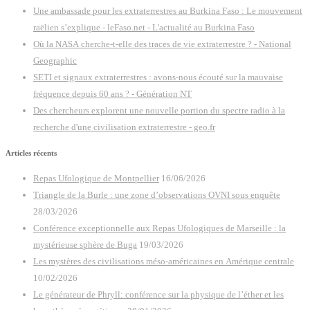
Une ambassade pour les extraterrestres au Burkina Faso : Le mouvement
raëlien s’explique - leFaso.net - L'actualité au Burkina Faso
Où la NASA cherche-t-elle des traces de vie extraterrestre ? - National
Geographic
SETI et signaux extraterrestres : avons-nous écouté sur la mauvaise
fréquence depuis 60 ans ? - Génération NT
Des chercheurs explorent une nouvelle portion du spectre radio à la
recherche d'une civilisation extraterrestre - geo.fr
Articles récents
Repas Ufologique de Montpellier
16/06/2026
Triangle de la Burle : une zone d’observations OVNI sous enquête
28/03/2026
Conférence exceptionnelle aux Repas Ufologiques de Marseille : la
mystérieuse sphère de Buga
19/03/2026
Les mystères des civilisations méso-américaines en Amérique centrale
10/02/2026
Le générateur de Phryll: conférence sur la physique de l’éther et les