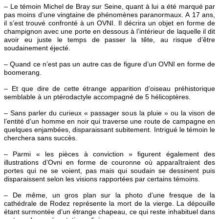
– Le témoin Michel de Bray sur Seine, quant à lui a été marqué par
pas moins d’une vingtaine de phénomènes paranormaux. A 17 ans,
il s’est trouvé confronté à un OVNI. Il décrira un objet en forme de
champignon avec une porte en dessous à l’intérieur de laquelle il dit
avoir eu juste le temps de passer la tête, au risque d’être
soudainement éjecté.
– Quand ce n’est pas un autre cas de figure d’un OVNI en forme de
boomerang.
– Et que dire de cette étrange apparition d’oiseau préhistorique
semblable à un ptérodactyle accompagné de 5 hélicoptères.
– Sans parler du curieux « passager sous la pluie » ou la vison de
l’entité d’un homme en noir qui traverse une route de campagne en
quelques enjambées, disparaissant subitement. Intrigué le témoin le
cherchera sans succès.
– Parmi « les pièces à conviction » figurent également des
illustrations d’Ovni en forme de couronne où apparaîtraient des
portes qui ne se voient, pas mais qui soudain se dessinent puis
disparaissent selon les visions rapportées par certains témoins.
– De même, un gros plan sur la photo d’une fresque de la
cathédrale de Rodez représente la mort de la vierge. La dépouille
étant surmontée d’un étrange chapeau, ce qui reste inhabituel dans