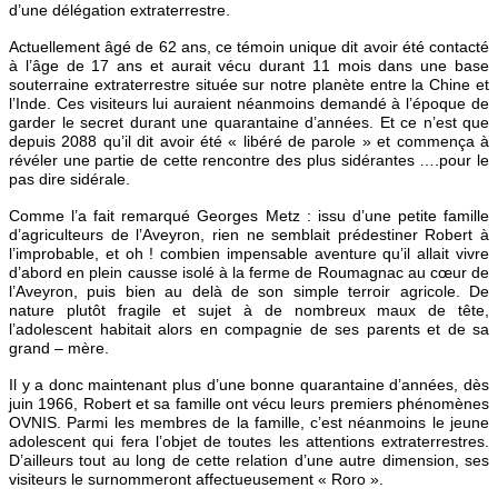
d’une délégation extraterrestre.
Actuellement âgé de 62 ans, ce témoin unique dit avoir été contacté
à l’âge de 17 ans et aurait vécu durant 11 mois dans une base
souterraine extraterrestre située sur notre planète entre la Chine et
l’Inde. Ces visiteurs lui auraient néanmoins demandé à l’époque de
garder le secret durant une quarantaine d’années. Et ce n’est que
depuis 2088 qu’il dit avoir été « libéré de parole » et commença à
révéler une partie de cette rencontre des plus sidérantes ….pour le
pas dire sidérale.
Comme l’a fait remarqué Georges Metz : issu d’une petite famille
d’agriculteurs de l’Aveyron, rien ne semblait prédestiner Robert à
l’improbable, et oh ! combien impensable aventure qu’il allait vivre
d’abord en plein causse isolé à la ferme de Roumagnac au cœur de
l’Aveyron, puis bien au delà de son simple terroir agricole. De
nature plutôt fragile et sujet à de nombreux maux de tête,
l’adolescent habitait alors en compagnie de ses parents et de sa
grand – mère.
Il y a donc maintenant plus d’une bonne quarantaine d’années, dès
juin 1966, Robert et sa famille ont vécu leurs premiers phénomènes
OVNIS. Parmi les membres de la famille, c’est néanmoins le jeune
adolescent qui fera l’objet de toutes les attentions extraterrestres.
D’ailleurs tout au long de cette relation d’une autre dimension, ses
visiteurs le surnommeront affectueusement « Roro ».