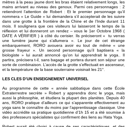
mètres à la peau jaune dont les bras étaient relativement longs, les
mains arrivant au niveau des genoux. Parmi ces personnages : 2
retiendront l’attention de Robert : Et le premier personnage qu’il
nommera « Le Guide » lui demandera s’il accepterait de les suivre
dans une grotte à la frontière de la Chine et de l’Inde durant 11
mois. Il soulignera que ces visiteurs lui laisseront le temps de la
réflexion et lui donneront un rendez – vous le 1er Octobre 1968 (
DATE A VÉRIFIER ) à côté du cerisier. Ils préciseront « tu verras
une lumière jaune qui s’allumera ». Le jour de cet étrange
embarquement, RORO avouera avoir eu tout de même « une
grosse frayeur ». Un second personnage qu’il baptisera « la
biologiste » lui aurait annoncé qu’on lui apprendrait le yoga.. Il
partira, précisera t-il, sans bagage et portera durant son séjour une
sorte de combinaison. L’accès de la grotte s’effectuait en ascenseur,
et la température de la base souterraine voisinait les 21°.
LES CLES D’UN ENSEIGNEMENT UNIVERSEL
Au programme de cette « année sabbatique dans cette École
Extraterrestre secrète » Robert y apprendra donc le yoga, mais
aussi la philosophie, et étudiera la plupart des planètes. Depuis 40
ans, RORO pratique d’ailleurs ce qui s’apparente effectivement au
yoga sans le connaître du moins par l’apprentissage classique. Une
vidéo accrédite sa pratique quotidienne d’1h 15 et a été soumise à
des professeurs spécialistes qui confirment des liens au Hata Yoga.
Robert aurait été choisi à cause de ses caractéristiques, et des