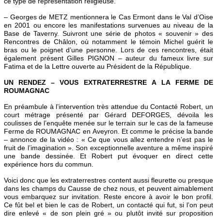
ce type de représentation religieuse.
– Georges de METZ mentionnera le Cas Ermont dans le Val d’Oise
en 2001 ou encore les manifestations survenues au niveau de la
Base de Taverny. Suivront une série de photos « souvenir » des
Rencontres de Châlon, où notamment le témoin Michel guérit le
bras ou le poignet d’une personne. Lors de ces rencontres, était
également présent Gilles PIGNON – auteur du fameux livre sur
Fatima et de la Lettre ouverte au Président de la République.
UN RENDEZ – VOUS EXTRATERRESTRE A LA FERME DE
ROUMAGNAC
En préambule à l’intervention très attendue du Contacté Robert, un
court métrage présenté par Gérard DEFORGES, dévoila les
coulisses de l’enquête menée sur le terrain sur le cas de la fameuse
Ferme de ROUMAGNAC en Aveyron. Et comme le précise la bande
– annonce de la vidéo : « Ce que vous allez entendre n’est pas le
fruit de l’imagination ». Son exceptionnelle aventure a même inspiré
une bande dessinée. Et Robert put évoquer en direct cette
expérience hors du commun.
Voici donc que les extraterrestres content aussi fleurette ou presque
dans les champs du Causse de chez nous, et peuvent aimablement
vous embarquez sur invitation. Reste encore à avoir le bon profil.
Ce fût bel et bien le cas de Robert, un contacté qui fut, si l’on peut
dire enlevé « de son plein gré » ou plutôt invité sur proposition