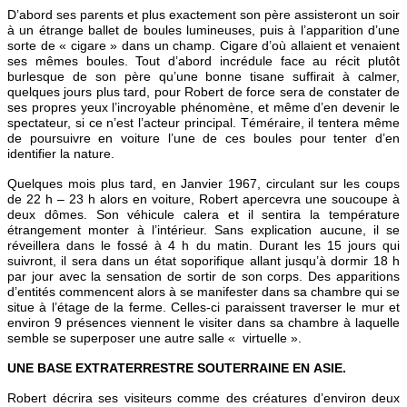
D’abord ses parents et plus exactement son père assisteront un soir
à un étrange ballet de boules lumineuses, puis à l’apparition d’une
sorte de « cigare » dans un champ. Cigare d’où allaient et venaient
ses mêmes boules. Tout d’abord incrédule face au récit plutôt
burlesque de son père qu’une bonne tisane suffirait à calmer,
quelques jours plus tard, pour Robert de force sera de constater de
ses propres yeux l’incroyable phénomène, et même d’en devenir le
spectateur, si ce n’est l’acteur principal. Téméraire, il tentera même
de poursuivre en voiture l’une de ces boules pour tenter d’en
identifier la nature.
Quelques mois plus tard, en Janvier 1967, circulant sur les coups
de 22 h – 23 h alors en voiture, Robert apercevra une soucoupe à
deux dômes. Son véhicule calera et il sentira la température
étrangement monter à l’intérieur. Sans explication aucune, il se
réveillera dans le fossé à 4 h du matin. Durant les 15 jours qui
suivront, il sera dans un état soporifique allant jusqu’à dormir 18 h
par jour avec la sensation de sortir de son corps. Des apparitions
d’entités commencent alors à se manifester dans sa chambre qui se
situe à l’étage de la ferme. Celles-ci paraissent traverser le mur et
environ 9 présences viennent le visiter dans sa chambre à laquelle
semble se superposer une autre salle « virtuelle ».
UNE BASE EXTRATERRESTRE SOUTERRAINE EN ASIE.
Robert décrira ses visiteurs comme des créatures d’environ deux