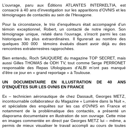
L’ouvrage, paru aux Éditions ATLANTES INTERKELTIA, est
consacré à 40 ans d’investigation sur les apparitions d’OVNIS et les
témoignages de contactés au sein de l’Hexagone.
Pour la circonstance, le trio d’enquêteurs était accompagné d’un
témoin exceptionnel, Robert, un contacté de notre région. Son
témoignage unique, relaté dans l’ouvrage, s’inscrit parmi les cas
historiques les plus extraordinaires. Il figurerait au nombre des
quelques 300 000 témoins évalués disant avoir déjà eu des
rencontres extraterrestres rapprochées.
Bien entendu, Roch SAUQUERE du magazine TOP SECRET, mais
aussi Gilles THOMAS de ODH TV, tout comme Serge PERRONET
responsable des Repas Ufologiques d’ALBI m’ont pas manqué
d’être ce jour en « grand reportage » à Toulouse.
UN DOCUMENTAIRE EN ILLUSTRATION DE 40 ANS
D’ENQUÊTES SUR LES OVNIS EN FRANCE
Ex – technicien aéronautique de chez Dassault, Georges METZ,
incontournable collaborateur du Magazine « Lumière dans la Nuit »,
et spécialiste des enquêtes sur les cas d’OVNIS en France et
notamment de la problématique des contactés, a présenté un
diaporama documentaire en illustration de son ouvrage. Cette mise
en images commentée en direct par Georges METZ lui – même, a
permis de mieux visualiser le travail accompli au cours de toutes