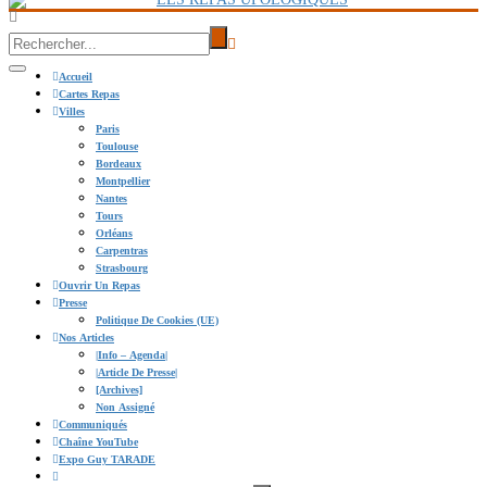
Accueil
Cartes Repas
Villes
Paris
Toulouse
Bordeaux
Montpellier
Nantes
Tours
Orléans
Carpentras
Strasbourg
Ouvrir Un Repas
Presse
Politique De Cookies (UE)
Nos Articles
|info – Agenda|
|Article De Presse|
[Archives]
Non Assigné
Communiqués
Chaîne YouTube
Expo Guy TARADE