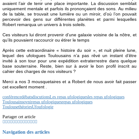
avaient l’air de tenir une place importante. La discussion semblait
uniquement mentale et parfois ils prononçaient des sons. Au milieu
de la table, se trouvait une lumière ou un miroir, d’où l’on pouvait
percevoir des gens sur différentes planètes et parmi lesquelles
Robert remarqua un univers à trois soleils.
Ces visiteurs lui diront provenir d’une galaxie voisine de la nôtre, et
qu’ils pouvaient raccourcir ou étirer le temps
Après cette extraordinaire « histoire du soir », et nuit pleine lune,
lequel des ufologues Toulousains n’a pas rêvé un instant d’être
invité à son tour pour une expédition extraterrestre dans quelque
base souterraine. Reste, bien sur à avoir le bon profil inscrit au
cahier des charges de nos visiteurs ?
Merci a nos 3 mousquetaires et a Robert de nous avoir fait passer
cet excellent moment .
conférence
débats
discutions
Les repas ufologiques
les repas ufologiques
Toulousains
ovni
repas ufologiques
repas ufologiques
Toulouse
théories
Ufo
ufologie
Partager cet article
Navigation des articles