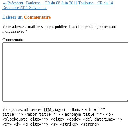
← Précédent;
Toulouse – CR du 08 Juin 2011
Toulouse – CR du 14
Décembre 2011
Suivant →
Laisser un
Commentaire
Votre adresse e-mail ne sera pas publiée.
Les champs obligatoires sont
indiqués avec
*
Commentaire
<a href=""
Vous pouvez utiliser ces
HTML
tags et attributs:
title=""> <abbr title=""> <acronym title=""> <b>
<blockquote cite=""> <cite> <code> <del datetime="">
<em> <i> <q cite=""> <s> <strike> <strong>