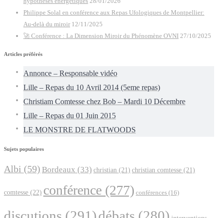
hypothèses énergétiques
28/01/2026
Philippe Solal en conférence aux Repas Ufologiques de Montpellier:
Au-delà du miroir
12/11/2025
🚀 Conférence : La Dimension Miroir du Phénomène OVNI
27/10/2025
Articles préférés
Annonce – Responsable vidéo
Lille – Repas du 10 Avril 2014 (5eme repas)
Christiam Comtesse chez Bob – Mardi 10 Décembre
Lille – Repas du 01 Juin 2015
LE MONSTRE DE FLATWOODS
Sujets populaires
Albi
(59)
Bordeaux
(33)
christian
(21)
christian comtesse
(21)
conférence
(277)
comtesse
(22)
conférences
(16)
discutions
(291)
débats
(280)