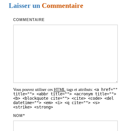
Laisser un
Commentaire
a
t
COMMENTAIRE
i
o
n
d
e
s
a
<a href=""
Vous pouvez utiliser ces
HTML
tags et attributs:
r
title=""> <abbr title=""> <acronym title="">
<b> <blockquote cite=""> <cite> <code> <del
t
datetime=""> <em> <i> <q cite=""> <s>
<strike> <strong>
i
NOM
*
c
l