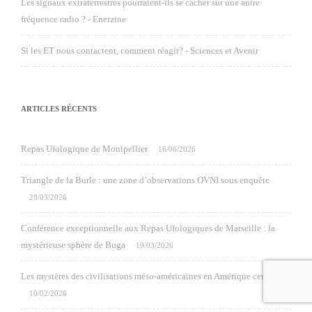
Les signaux extraterrestres pourraient-ils se cacher sur une autre
fréquence radio ? - Enerzine
Si les ET nous contactent, comment réagir? - Sciences et Avenir
ARTICLES RÉCENTS
Repas Ufologique de Montpellier
16/06/2026
Triangle de la Burle : une zone d’observations OVNI sous enquête
28/03/2026
Conférence exceptionnelle aux Repas Ufologiques de Marseille : la
mystérieuse sphère de Buga
19/03/2026
Les mystères des civilisations méso-américaines en Amérique centrale
10/02/2026