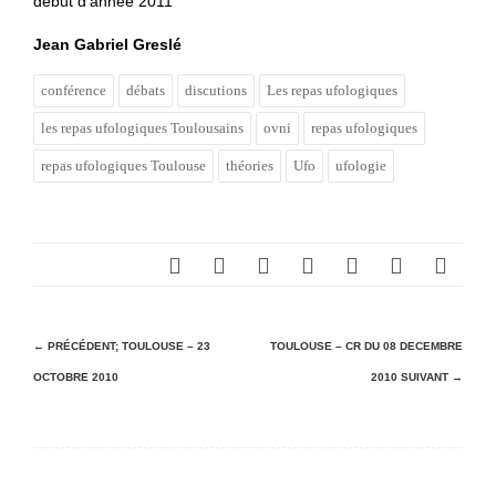
début d’année 2011
Jean Gabriel Greslé
conférence
débats
discutions
Les repas ufologiques
les repas ufologiques Toulousains
ovni
repas ufologiques
repas ufologiques Toulouse
théories
Ufo
ufologie
N
← PRÉCÉDENT;
TOULOUSE – 23
TOULOUSE – CR DU 08 DECEMBRE
OCTOBRE 2010
2010
SUIVANT →
a
v
i
g