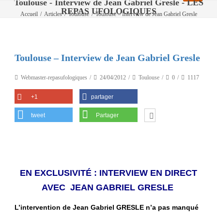
Toulouse - Interview de Jean Gabriel Gresle - LES
REPAS UFOLOGIQUES
Accueil
/
Articles
/
Toulouse
/
Toulouse – Interview de Jean Gabriel Gresle
Toulouse – Interview de Jean Gabriel Gresle
Webmaster-repasufologiques
24/04/2012
Toulouse
0
1117
+1
partager
tweet
Partager
EN EXCLUSIVITÉ : INTERVIEW EN DIRECT
AVEC JEAN GABRIEL GRESLE
L’intervention de Jean Gabriel GRESLE n’a pas manqué