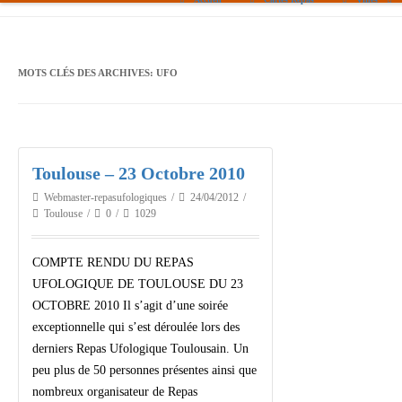
Paris
Toulouse
MOTS CLÉS DES ARCHIVES:
UFO
Bordeaux
Montpellier
Toulouse – 23 Octobre 2010
Nantes
Webmaster-repasufologiques
24/04/2012
Tours
Toulouse
0
1029
Orléans
COMPTE RENDU DU REPAS
Carpentras
UFOLOGIQUE DE TOULOUSE DU 23
OCTOBRE 2010 Il s’agit d’une soirée
Strasbourg
exceptionnelle qui s’est déroulée lors des
derniers Repas Ufologique Toulousain. Un
peu plus de 50 personnes présentes ainsi que
nombreux organisateur de Repas