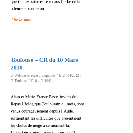
question extraterrestre » dans l’orbe de la
science et rendre un
Lire la suite
Toulouse – CR du 10 Mars
2010
Webmaster-repasufologiques
24/04/2012
Toulouse
0
1042
Alain et Marie-France Pasty, invités du
Repas Ufologique Toulousain du mois, sont
venus courageusement depuis l’Aude,
surmontant les difficultés que présentaient
les chutes de neige à ce moment-là.
L’assistance, nombreuse (autour de 70