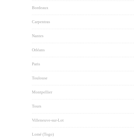
Bordeaux
Carpentras
Nantes
Orléans
Paris
Toulouse
Montpellier
Tours
Villeneuve-sur-Lot
Lomé (Togo)