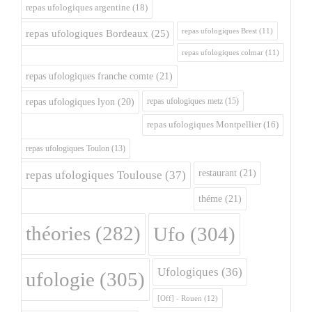
repas ufologiques argentine
(18)
repas ufologiques Brest
(11)
repas ufologiques Bordeaux
(25)
repas ufologiques colmar
(11)
repas ufologiques franche comte
(21)
repas ufologiques metz
(15)
repas ufologiques lyon
(20)
repas ufologiques Montpellier
(16)
repas ufologiques Toulon
(13)
restaurant
(21)
repas ufologiques Toulouse
(37)
théme
(21)
théories
(282)
Ufo
(304)
Ufologiques
(36)
ufologie
(305)
[Off] - Rouen
(12)