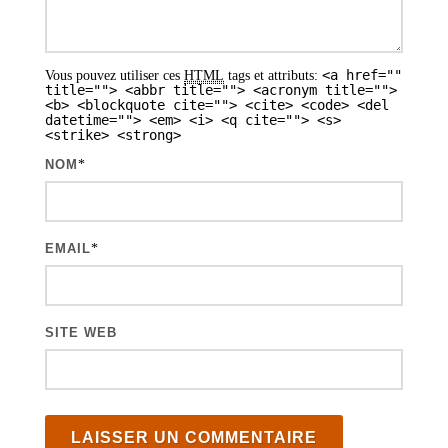
s
a
<a href=""
Vous pouvez utiliser ces
HTML
tags et attributs:
r
title=""> <abbr title=""> <acronym title="">
<b> <blockquote cite=""> <cite> <code> <del
t
datetime=""> <em> <i> <q cite=""> <s>
<strike> <strong>
i
NOM
*
c
l
e
EMAIL
*
s
SITE WEB