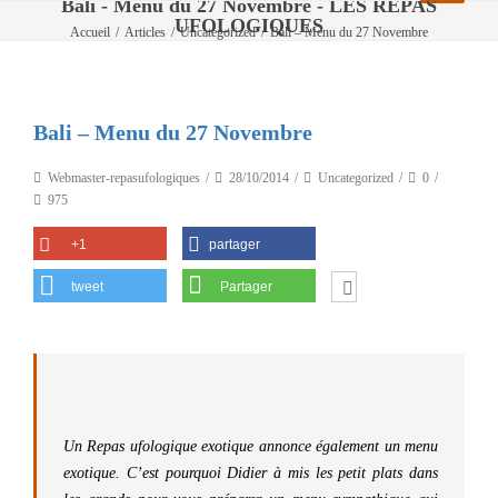
Bali - Menu du 27 Novembre - LES REPAS
UFOLOGIQUES
Accueil
/
Articles
/
Uncategorized
/
Bali – Menu du 27 Novembre
Bali – Menu du 27 Novembre
Webmaster-repasufologiques
28/10/2014
Uncategorized
0
975
+1
partager
tweet
Partager
Un Repas ufologique exotique annonce également un menu
exotique. C’est pourquoi Didier à mis les petit plats dans