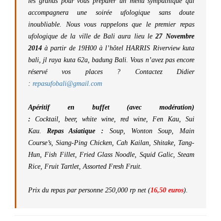
les grands pour vous préparer un menu sympathique qui
accompagnera une soirée ufologique sans doute
inoubliable. Nous vous rappelons que le premier repas
ufologique de la ville de Bali aura lieu le
27 Novembre
2014
à partir de 19H00 à l’
hôtel HARRIS
Riverview kuta
bali, jl raya kuta 62a, badung Bali. Vous n’avez pas encore
réservé vos places ? Contactez Didier
:
repasufobali@gmail.com
Apéritif en buffet (avec modération)
:
Cocktail, beer, white wine, red wine, Fen Kau, Sui
Kau.
Repas Asiatique :
Soup, Wonton Soup, Main
Course’s, Siang-Ping Chicken, Cah Kailan, Shitake, Tang-
Hun, Fish Fillet, Fried Glass Noodle, Squid Galic, Steam
Rice, Fruit Tartlet, Assorted Fresh Fruit.
Prix du repas par personne 250,000 rp net (
16,50 euros
).