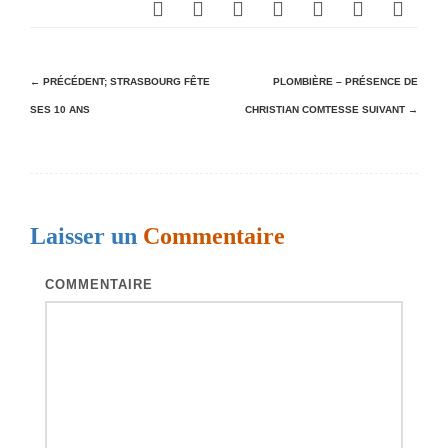
N
← PRÉCÉDENT;
STRASBOURG FÊTE
PLOMBIÈRE – PRÉSENCE DE
SES 10 ANS
CHRISTIAN COMTESSE
SUIVANT →
a
v
i
g
Laisser un
Commentaire
a
t
COMMENTAIRE
i
o
n
d
e