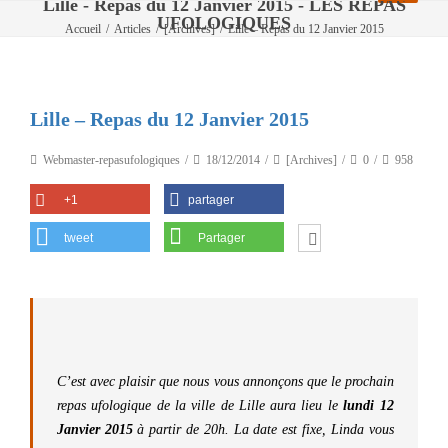
Lille - Repas du 12 Janvier 2015 - LES REPAS
UFOLOGIQUES
Accueil
/
Articles
/
[Archives]
/
Lille – Repas du 12 Janvier 2015
Lille – Repas du 12 Janvier 2015
Webmaster-repasufologiques
18/12/2014
[Archives]
0
958
+1
partager
tweet
Partager
C’est avec plaisir que nous vous annonçons que le prochain
repas ufologique de la ville de Lille aura lieu le
lundi 12
Janvier 2015
à partir de 20h. La date est fixe, Linda vous