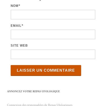
i
NOM
*
c
l
e
EMAIL
*
s
SITE WEB
ANNONCEZ VOTRE REPAS UFOLOGIQUE
Connexion des responsables de Repas Ufologiques