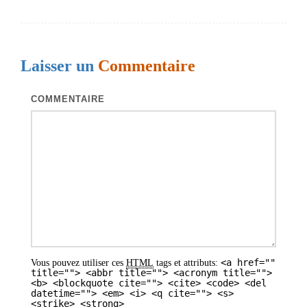
v
i
g
Laisser un
Commentaire
a
t
COMMENTAIRE
i
o
n
d
e
s
a
<a href=""
Vous pouvez utiliser ces
HTML
tags et attributs:
r
title=""> <abbr title=""> <acronym title="">
<b> <blockquote cite=""> <cite> <code> <del
t
datetime=""> <em> <i> <q cite=""> <s>
<strike> <strong>