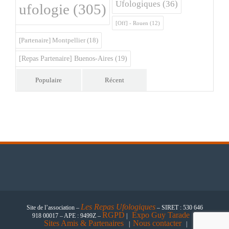
Ufologiques
(36)
ufologie
(305)
[Off] - Rouen
(12)
[Partenaire] Montpellier
(18)
[Repas Partenaire] Buenos-Aires
(19)
Populaire
Récent
Les
Repas Ufologiques
Site de l’association –
– SIRET : 530 646
RGPD
Expo Guy Tarade
918 00017 – APE : 9499Z –
|
|
Sites Amis & Partenaires
Nous contacter
|
|