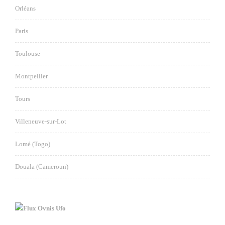
Orléans
Paris
Toulouse
Montpellier
Tours
Villeneuve-sur-Lot
Lomé (Togo)
Douala (Cameroun)
Ovnis Ufo