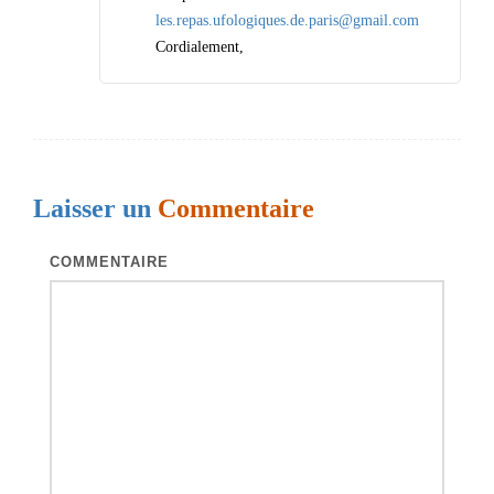
i
les.repas.ufologiques.de.paris@gmail.com
Cordialement,
c
l
e
s
Laisser un
Commentaire
COMMENTAIRE