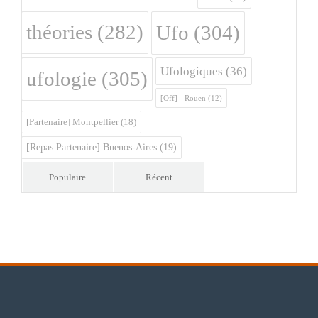
théories
(282)
Ufo
(304)
Ufologiques
(36)
ufologie
(305)
[Off] - Rouen
(12)
[Partenaire] Montpellier
(18)
[Repas Partenaire] Buenos-Aires
(19)
Populaire
Récent