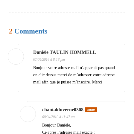
v
i
g
2
Comments
a
t
i
Danièle TAULIN-HOMMELL
07/04/2016 à 8:18 pm
o
Bonjour votre adresse mail n’apparait pas quand
n
on clic dessus merci de m’adresser votre adresse
d
mail afin que je puisse m’inscrire. Merci
e
s
a
chantalduverne0308
auteur
08/04/2016 à 11:47 am
r
Bonjour Danièle,
t
Ci-après l’adresse mail exacte :