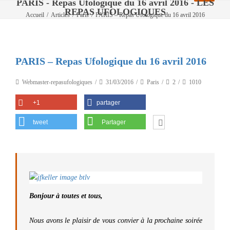
PARIS - Repas Ufologique du 16 avril 2016 - LES
REPAS UFOLOGIQUES
Accueil
/
Articles
/
Paris
/
PARIS – Repas Ufologique du 16 avril 2016
PARIS – Repas Ufologique du 16 avril 2016
Webmaster-repasufologiques
31/03/2016
Paris
2
1010
+1
partager
tweet
Partager
Bonjour à toutes et tous,
Nous avons le plaisir de vous convier à la prochaine soirée