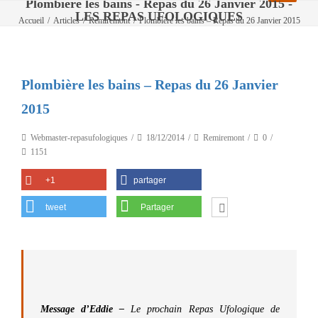
Plombière les bains - Repas du 26 Janvier 2015 -
LES REPAS UFOLOGIQUES
Accueil
/
Articles
/
Remiremont
/
Plombière les bains – Repas du 26 Janvier 2015
Plombière les bains – Repas du 26 Janvier
2015
Webmaster-repasufologiques
18/12/2014
Remiremont
0
1151
+1
partager
tweet
Partager
Message d’Eddie –
Le prochain Repas Ufologique de