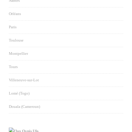
Nantes
Orléans
Paris
Toulouse
Montpellier
Tours
Villeneuve-sur-Lot
Lomé (Togo)
Douala (Cameroun)
Ovnis Ufo