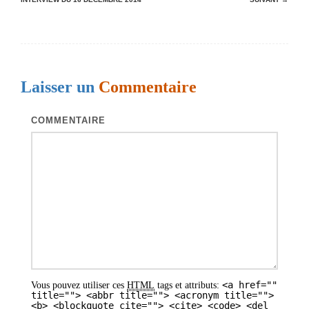
a
v
i
g
Laisser un
Commentaire
a
t
COMMENTAIRE
i
o
n
d
e
s
a
<a href=""
Vous pouvez utiliser ces
HTML
tags et attributs:
r
title=""> <abbr title=""> <acronym title="">
<b> <blockquote cite=""> <cite> <code> <del