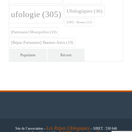
Ufologiques
(36)
ufologie
(305)
[Off] - Rouen
(12)
[Partenaire] Montpellier
(18)
[Repas Partenaire] Buenos-Aires
(19)
Populaire
Récent
Les
Repas Ufologiques
Site de l’association –
– SIRET : 530 646