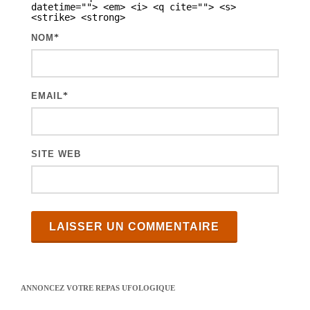
t
datetime=""> <em> <i> <q cite=""> <s>
<strike> <strong>
i
NOM
*
c
l
e
EMAIL
*
s
SITE WEB
ANNONCEZ VOTRE REPAS UFOLOGIQUE