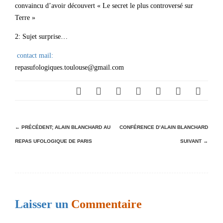
convaincu d’avoir découvert « Le secret le plus controversé sur
Terre »
2: Sujet surprise…
contact mail:
repasufologiques.toulouse@gmail.com
N
← PRÉCÉDENT;
ALAIN BLANCHARD AU
CONFÉRENCE D’ALAIN BLANCHARD
REPAS UFOLOGIQUE DE PARIS
SUIVANT →
a
v
i
g
Laisser un
Commentaire
a