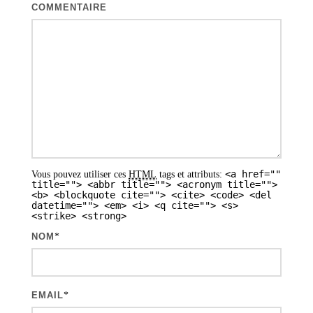
t
COMMENTAIRE
i
o
n
d
e
s
a
<a href=""
Vous pouvez utiliser ces
HTML
tags et attributs:
r
title=""> <abbr title=""> <acronym title="">
<b> <blockquote cite=""> <cite> <code> <del
t
datetime=""> <em> <i> <q cite=""> <s>
<strike> <strong>
i
NOM
*
c
l
e
EMAIL
*