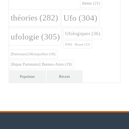
théme
(21)
théories
(282)
Ufo
(304)
Ufologiques
(36)
ufologie
(305)
[Off] - Rouen
(12)
[Partenaire] Montpellier
(18)
[Repas Partenaire] Buenos-Aires
(19)
Populaire
Récent