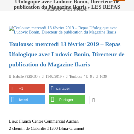
Ufologique avec Ludovic Bonin, Directeur de
publication du Magazine Ikaris - LES REPAS
Accueil
/
Articles
/
Toulouse
/
UFOLOGIQUES
Toulouse: mercredi 13 février 2019 – Repas Ufologique avec Ludovic Bonin,
Directeur de publication du Magazine Ikaris
Toulouse: mercredi 13 février 2019 – Repas
Ufologique avec Ludovic Bonin, Directeur de
publication du Magazine Ikaris
Isabelle FERIGO
11/02/2019
Toulouse
0
1630
+1
partager
tweet
Partager
Lieu: Flunch Centre Commercial Auchan
2 chemin de Gabardie 31200 Blma-Gramont