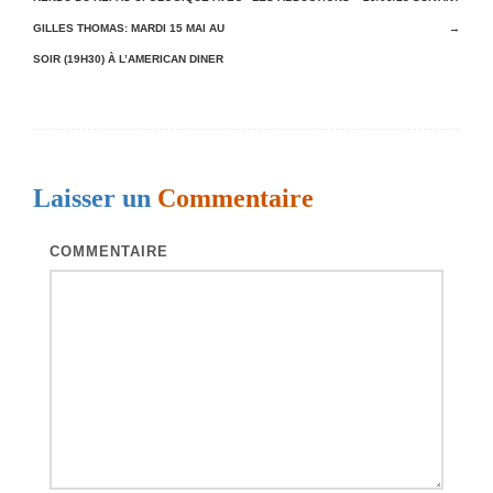
a
GILLES THOMAS: MARDI 15 MAI AU
→
v
SOIR (19H30) À L’AMERICAN DINER
i
g
a
t
Laisser un
Commentaire
i
o
COMMENTAIRE
n
d
e
s
a
r