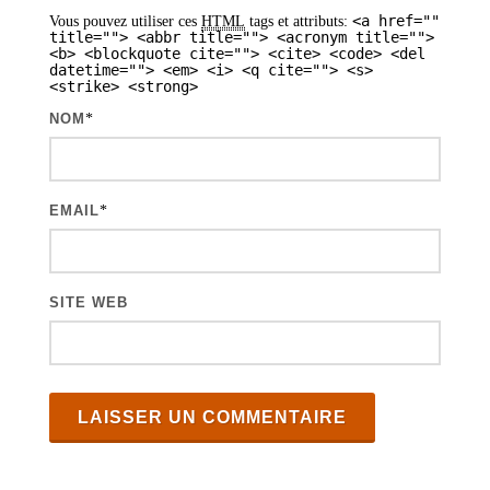
t
<a href=""
Vous pouvez utiliser ces
HTML
tags et attributs:
i
title=""> <abbr title=""> <acronym title="">
<b> <blockquote cite=""> <cite> <code> <del
datetime=""> <em> <i> <q cite=""> <s>
c
<strike> <strong>
l
NOM
*
e
s
EMAIL
*
SITE WEB