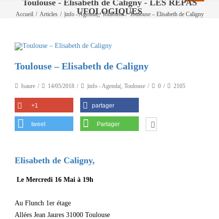
Toulouse - Elisabeth de Caligny - LES REPAS
UFOLOGIQUES
,
Accueil
/
Articles
/
|info - Agenda|
Toulouse
/
Toulouse – Elisabeth de Caligny
Toulouse – Elisabeth de Caligny
Isaure
14/05/2018
|info - Agenda|
,
Toulouse
0
2105
+1
partager
tweet
Partager
Elisabeth de Caligny,
Le Mercredi 16 Mai à 19h
Au Flunch 1er étage
Allées Jean Jaures 31000 Toulouse