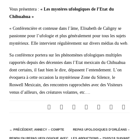
Vous présentera :
« Les mystères ufologiques de l’Etat du
Chihuahua »
« Conférencière et conteuse dans l’âme, Elisabeth de Caligny se
passionne pour l’ufologie et plus généralement pour tous les sujets
mystérieux. Elle intervient régulièrement sur divers médias du web.
Sa conférence portera sur les phénomènes ufologiques multiples
rapportés depuis des décennies dans l’Etat mexicain du Chihuahua
dont certains, il faut bien le dire, dépassent l’entendement. L’on
évoquera à cette occasion la mystérieuse Zone du Silence, le
Roswell Mexicain, des rencontres rapprochées avec des Visiteurs
venus d’ailleurs, des créatures volantes, etc….
N
← PRÉCÉDENT;
ANNECY – COMPTE
REPAS UFOLOGIQUES D’ORLÉANS –
RENDU DU REPAS UFOLOGIQUE AVEC
LES ABDUCTIONS – 25/05/18
SUIVANT